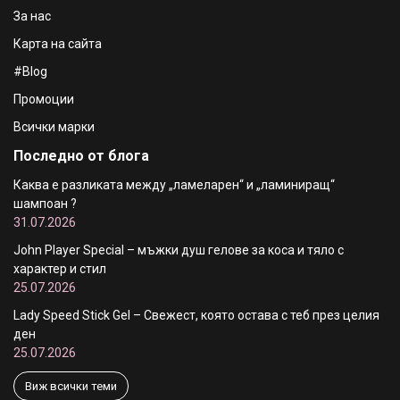
За нас
Карта на сайта
#Blog
Промоции
Всички марки
Последно от блога
Каква е разликата между „ламеларен“ и „ламиниращ“
шампоан ?
31.07.2026
John Player Special – мъжки душ гелове за коса и тяло с
характер и стил
25.07.2026
Lady Speed Stick Gel – Свежест, която остава с теб през целия
ден
25.07.2026
Виж всички теми