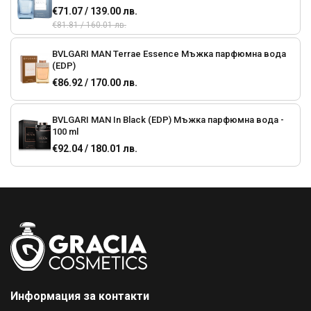
€71.07 / 139.00 лв.
€81.81 / 160.01 лв.
BVLGARI MAN Terrae Essence Мъжка парфюмна вода
(EDP)
€86.92 / 170.00 лв.
BVLGARI MAN In Black (EDP) Мъжка парфюмна вода -
100 ml
€92.04 / 180.01 лв.
BVLGARI AQVA Pour Homme (EDT) Мъжка тоалетна
вода - 100 ml
€119.80 / 234.31 лв.
BVLGARI AQVA Atlantiqve (ЕDТ) Мъжка тоалетна вода
€65.96 / 129.01 лв.
Информация за контакти