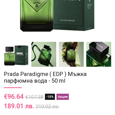
Prada Paradigme ( EDP ) Мъжка
парфюмна вода - 50 ml
€96.64
€107.38
-10%
Акция
189.01 лв.
210.02 лв.