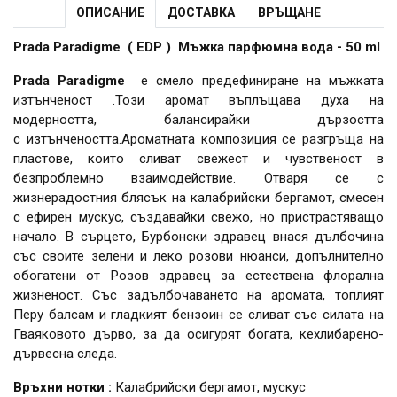
ОПИСАНИЕ
ДОСТАВКА
ВРЪЩАНЕ
Prada Paradigme ( EDP ) Мъжка парфюмна вода - 50 ml
Prada Paradigme
е смело предефиниране на мъжката
изтънченост .Този аромат въплъщава духа на
модерността, балансирайки дързостта
с изтънчеността.Ароматната композиция се разгръща на
пластове, които сливат свежест и чувственост в
безпроблемно взаимодействие. Отваря се с
жизнерадостния блясък на калабрийски бергамот, смесен
с ефирен мускус, създавайки свежо, но пристрастяващо
начало. В сърцето, Бурбонски здравец внася дълбочина
със своите зелени и леко розови нюанси, допълнително
обогатени от Розов здравец за естествена флорална
жизненост. Със задълбочаването на аромата, топлият
Перу балсам и гладкият бензоин се сливат със силата на
Гваяковото дърво, за да осигурят богата, кехлибарено-
дървесна следа.
Връхни нотки :
Калабрийски бергамот, мускус