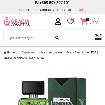
+359 897 897 101
Контакти
Доставка
За нас
#Blog
.00
0
0
0
EUR
МЕНЮ
Начало
Парфюми
Мъжки парфюми
Prada Paradigme ( EDP )
Мъжка парфюмна вода - 50 ml