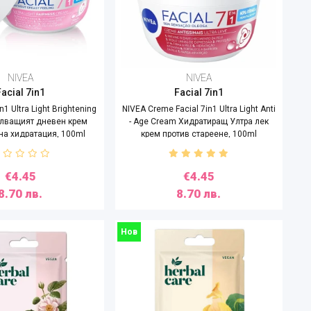
NIVEA
NIVEA
Facial 7in1
Facial 7in1
n1 Ultra Light Brightening
NIVEA Creme Facial 7in1 Ultra Light Anti
лващият дневен крем
- Age Cream Хидратиращ Ултра лек
на хидратация, 100ml
крем против стареене, 100ml
€4.45
€4.45
8.70 лв.
8.70 лв.
Нов