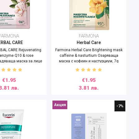
FARMONA
FARMONA
ERBAL CARE
Herbal Care
BAL CARE Rejuvenating
Farmona Herbal Care Brightening mask
enzyme Q10 & rose
caffeine & nasturtium Озаряваща
ладяваща маска за лице
маска с кофеин и настурциум, 7g
 Q10 и розов цвят,7g
€1.95
€1.95
3.81 лв.
3.81 лв.
Акция
-7%