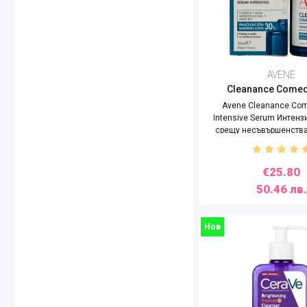
Bioten
Biotrade
Bueno
Carroten
CD
AVENE
Cleanance Com
CeraVe
Avene Cleanance C
Chamos Acaci
Intensive Serum Интенз
CHAMOS BLANSEN
срещу несъвършенства
30ml
Christian Laurent
Chung Kun Dang
€25.80
CKD
50.46 лв.
Collagena
Dexeryl
Нов
Doori Cosmetics
Dove
Dr. Tisha AC7
Ducray
ERNU