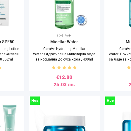
CERAVE
on SPF50
Micellar Water
Mi
ising Lotion
CeraVe Hydrating Micellar
CeraVe 
овлажняващ
Water Хидратираща мицеларна вода
Water Почис
0 , 52ml
за нормална до суха кожа , 400ml
за лице за 
€12.80
25.03 лв.
Нов
Нов