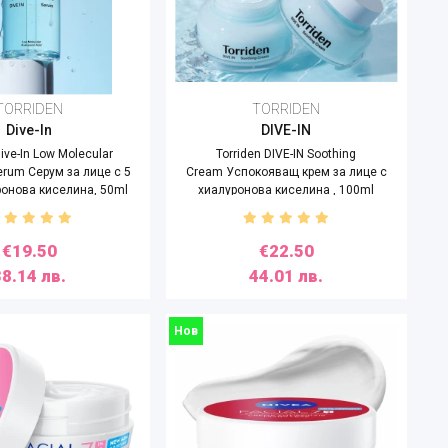
TORRIDEN
TORRIDEN
Dive-In
DIVE-IN
Dive-In Low Molecular
Torriden DIVE-IN Soothing
erum Серум за лице с 5
Cream Успокояващ крем за лице с
ронова киселина, 50ml
хиалуронова киселина , 100ml
€19.50
€22.50
38.14 лв.
44.01 лв.
Нов