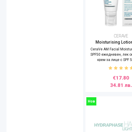
CERAVE
Moisturising Loti
CeraVe AM Facial Moistur
SPF50 ежедневен, лек 
крем за лице с SPF 5
€17.80
34.81 лв.
Нов