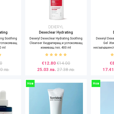
DEXERYL
ating
Dexeclear Hydrating
ing Soothing
Dexeryl Dexeclear Hydrating Soothing
Dexeryl Dex
 успокояващ
Cleanser Хидратиращ и успокояващ
Gel Из
0 ml
измиващ гел, 400 ml
несъвършенст
00
€12.80
€14.00
€
0 лв.
25.03 лв.
27.38 лв.
17.41
Нов
Нов