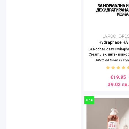
LA ROCHE-PO
Hydraphase HA 
La Roche-Posay Hydrapha
Cream Лек, интензивно
крем за лице за но
дехидратирана кож
€19.95
39.02 лв.
Нов