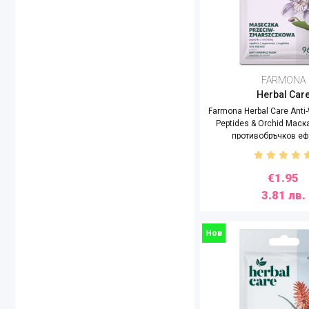
Nutrogena
OOTD
PIZ BUIN
POUR LA PEAU
FARMONA
Regal
Herbal Car
Rosa Impex
Farmona Herbal Care Anti
SEBAMED
Peptides & Orchid Маск
противобръчков еф
SORAYA
Sun Like
SYNCHROLINE
€1.95
Tiara Gold
3.81 лв.
TOPICREM
Torriden
Нов
URIAGE
VICHY
VICTORIA BEAUTY
Vivienne Sabó