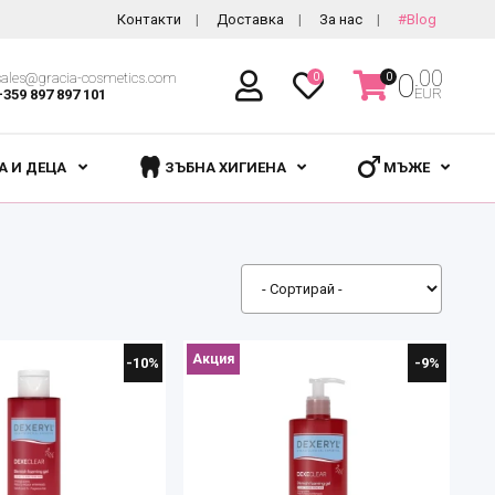
Контакти
Доставка
За нас
#Blog
.00
0
sales@gracia-cosmetics.com
0
0
EUR
+359 897 897 101
А И ДЕЦА
ЗЪБНА ХИГИЕНА
МЪЖЕ
Акция
-10%
-9%