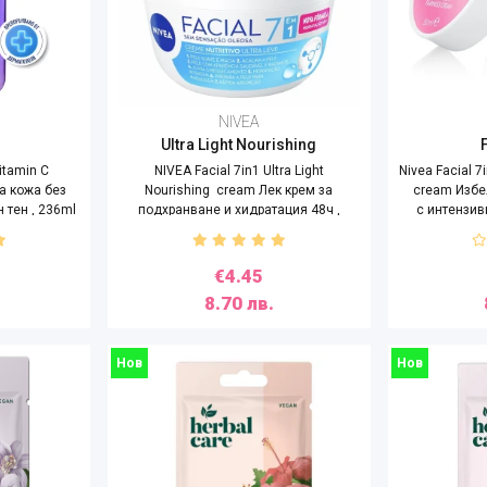
NIVEA
Ultra Light Nourishing
itamin C
NIVEA Facial 7in1 Ultra Light
Nivea Facial 7i
а кожа без
Nourishing cream Лек крем за
cream Избе
 тен , 236ml
подхранване и хидратация 48ч ,
с интензив
100ml
€4.45
8.70 лв.
Нов
Нов