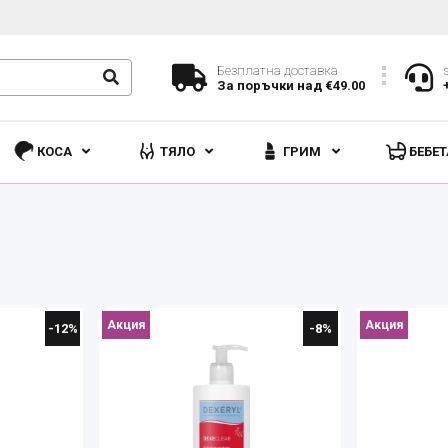
Безплатна доставка
За поръчки над €49.00
КОСА
ТЯЛО
ГРИМ
БЕБЕТ
Акция
Акция
-12%
-8%