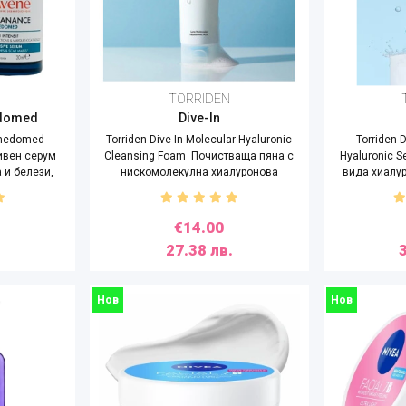
TORRIDEN
edomed
Dive-In
omedomed
Torriden Dive-In Molecular Hyaluronic
Torriden 
ивен серум
Cleansing Foam Почистваща пяна с
Hyaluronic S
 и белези,
нискомолекулна хиалуронова
вида хиалу
киселина,150ml
€14.00
27.38 лв.
Нов
Нов