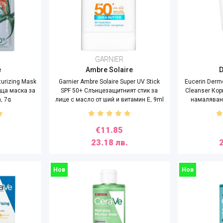
GARNIER
e
Ambre Solaire
turizing Mask
Garnier Ambre Solaire Super UV Stick
Eucerin Dermo
аща маска за
SPF 50+ Слънцезащитният стик за
Cleanser Ко
, 7g
лице с масло от ший и витамин Е, 9ml
намаляване
€11.85
23.18 лв.
Нов
Нов