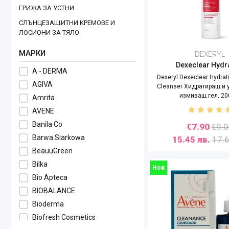
ГРИЖА ЗА УСТНИ
СЛЪНЦЕЗАЩИТНИ КРЕМОВЕ И
ЛОСИОНИ ЗА ТЯЛО
МАРКИ
DEXERYL
Dexeclear Hydr
A - DERMA
Dexeryl Dexeclear Hydrat
AGIVA
Cleanser Хидратиращ и
измиващ гел, 20
Amrita
AVENE
Banila Co
€7.90
€9.
Barwa Siarkowa
15.45 лв.
17.6
BeauuGreen
Bilka
Нов
Bio Apteca
BIOBALANCE
Bioderma
Biofresh Cosmetics