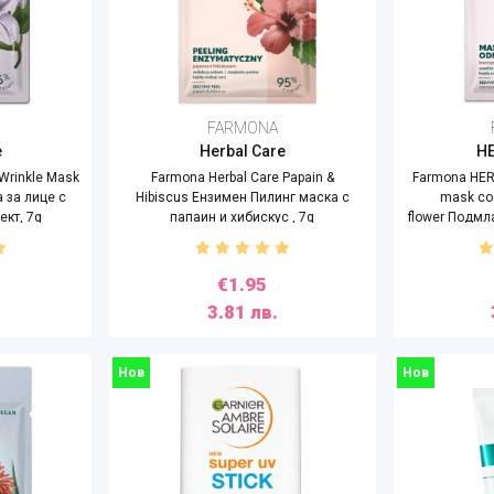
FARMONA
e
Herbal Care
H
-Wrinkle Mask
Farmona Herbal Care Papain &
Farmona HER
а за лице с
Hibiscus Ензимен Пилинг маска с
mask co
ект, 7g
папаин и хибискус , 7g
flower Подм
с коензим
€1.95
3.81 лв.
Нов
Нов