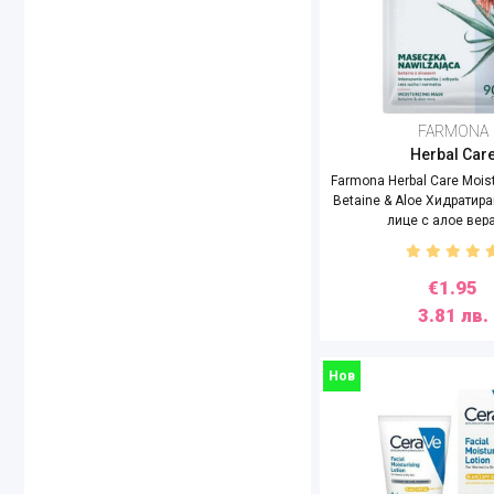
YVES ROCHER
FARMONA
Herbal Car
Farmona Herbal Care Mois
Betaine & Aloe Хидратир
лице с алое вера
€1.95
3.81 лв.
Нов