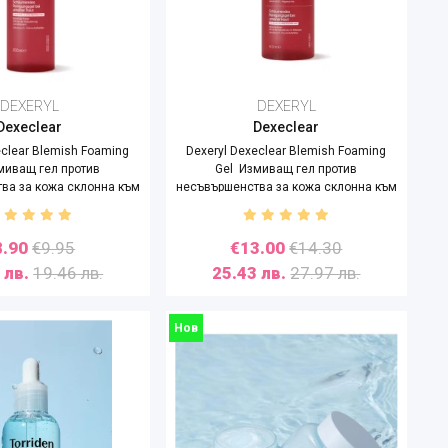
DEXERYL
DEXERYL
Dexeclear
Dexeclear
eclear Blemish Foaming
Dexeryl Dexeclear Blemish Foaming
миващ гел против
Gel Измиващ гел против
ва за кожа склонна към
несъвършенства за кожа склонна към
акне, 200ml
акне, 400ml
8.90
€9.95
€13.00
€14.30
 лв.
19.46 лв.
25.43 лв.
27.97 лв.
Нов