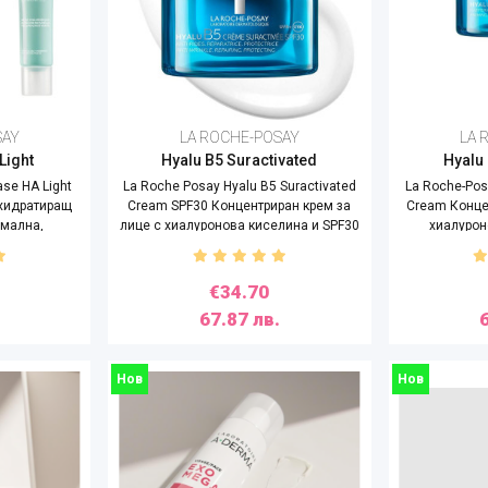
SAY
LA ROCHE-POSAY
LA 
Light
Hyalu B5 Suractivated
Hyalu 
se HA Light
La Roche Posay Hyalu B5 Suractivated
La Roche-Pos
 хидратиращ
Cream SPF30 Концентриран крем за
Cream Конце
рмална,
лице с хиалуронова киселина и SPF30
хиалурон
а,40ml
, 50ml
€34.70
67.87 лв.
Нов
Нов