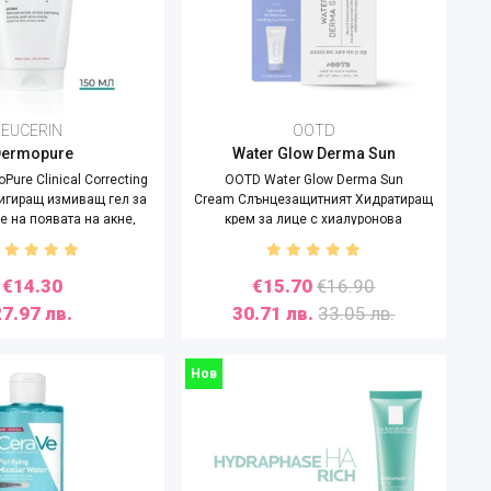
EUCERIN
OOTD
Dermopure
Water Glow Derma Sun
Pure Clinical Correcting
OOTD Water Glow Derma Sun
ригиращ измиващ гел за
Cream Слънцезащитният Хидратиращ
 на появата на акне,
крем за лице с хиалуронова
150ml
киселина, SPF 50 , 50ml
€14.30
€15.70
€16.90
27.97 лв.
30.71 лв.
33.05 лв.
Нов