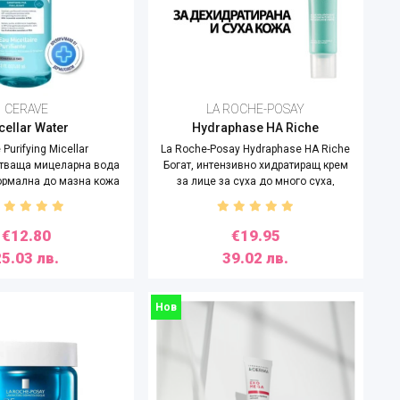
CERAVE
LA ROCHE-POSAY
cellar Water
Hydraphase HA Riche
Purifying Micellar
La Roche-Posay Hydraphase HA Riche
тваща мицеларна вода
Богат, интензивно хидратиращ крем
нормална до мазна кожа
за лице за суха до много суха,
,400ml
дехидратирана кожа, 40ml
€12.80
€19.95
25.03 лв.
39.02 лв.
Нов