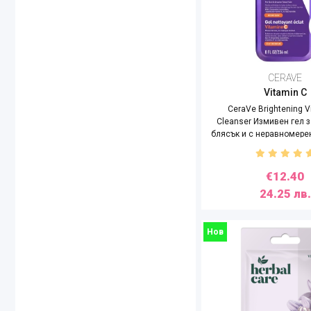
ESSENCE
EUCERIN
Farmona
Florena
CERAVE
Garnier
Vitamin C
Himalaya
CeraVe Brightening V
Cleanser Измивен гел з
HRISTINA COSMETICS
блясък и с неравномерен
IDC Institute
KRAUTERHOF
€12.40
LA ROCHE-POSAY
24.25 лв.
LOREAL
LUMENE
Lyn Skincare
Нов
Missha
MIXA
Mizon
NIVEA