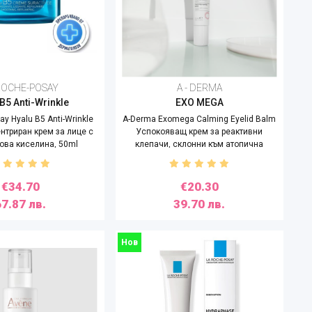
ROCHE-POSAY
A - DERMA
B5 Anti-Wrinkle
EXO MEGA
ay Hyalu B5 Anti-Wrinkle
A-Derma Exomega Calming Eyelid Balm
нтриран крем за лице с
Успокояващ крем за реактивни
ова киселина, 50ml
клепачи, склонни към атопична
екзема, 15ml
€34.70
€20.30
67.87 лв.
39.70 лв.
Нов