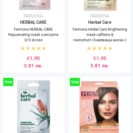
FARMONA
FARMONA
HERBAL CARE
Herbal Care
Farmona HERBAL CARE
Farmona Herbal Care Brightening
Rejuvenating mask coenzyme
mask caffeine &
Q10 & rose
nasturtium Озаряваща маска с
flower Подмладяваща маска за
кофеин и настурциум, 7g
лице с коензим Q10 и розов
цвят,7g
€1.95
€1.95
3.81 лв.
3.81 лв.
Нов
Нов