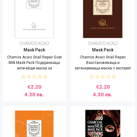
CHAMOS ACACI
CHAMOS ACACI
Mask Pack
Mask Pack
Chamos Acaci Snail Rеpair Goat
Chamos Acaci Snail Repair
Milk Mask Pack Подхранваща
Възстановяваща и
aнти-ейдж маска за
регенерираща маска с екстракт
изравняване на тена с екстракт
от охлюви -20 ml
от охлюв, козе мляко и конско
масло -23 ml
€2.20
€2.20
4.30 лв.
4.30 лв.