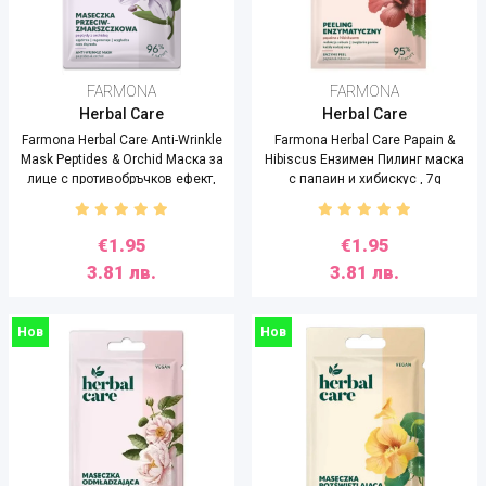
FARMONA
FARMONA
Herbal Care
Herbal Care
Farmona Herbal Care Anti-Wrinkle
Farmona Herbal Care Papain &
Mask Peptides & Orchid Маска за
Hibiscus Ензимен Пилинг маска
лице с противобръчков ефект,
с папаин и хибискус , 7g
7g
€1.95
€1.95
3.81 лв.
3.81 лв.
Нов
Нов