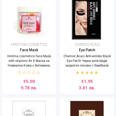
HRISTINA COSMETICS
CHAMOS ACACI
Face Mask
Eye Patch
Hristina cosmetics Face Mask
Chamos Acaci Anti-wrinkle Black
with vitamins A+ E Маска за
Eye Patch Черни анти-ейдж
Нормална Кожа с Витамини,
хидрогел пачове с бамбуков
200ml
въглен - 3 ml
€5.00
€1.95
9.78 лв.
3.81 лв.