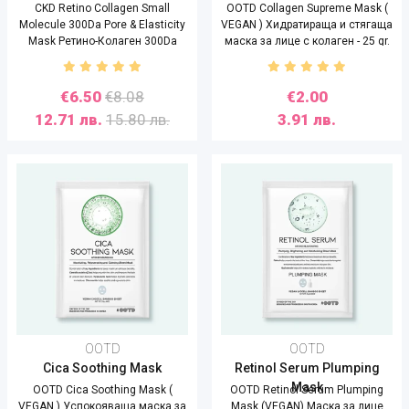
CKD Retino Collagen Small
OOTD Collagen Supreme Mask (
Molecule 300Da Pore & Elasticity
VEGAN ) Хидратираща и стягаща
Mask Ретино-Колаген 300Da
маска за лице с колаген - 25 gr.
Aбсорбираща хидрогел маска с
ефект Стъклена кожа - 31 gr.
€6.50
€8.08
€2.00
12.71 лв.
15.80 лв.
3.91 лв.
OOTD
OOTD
Cica Soothing Mask
Retinol Serum Plumping
Mask
OOTD Cica Soothing Mask (
OOTD Retinol Serum Plumping
VEGAN ) Успокояваща маска за
Mask (VEGAN) Маска за лице