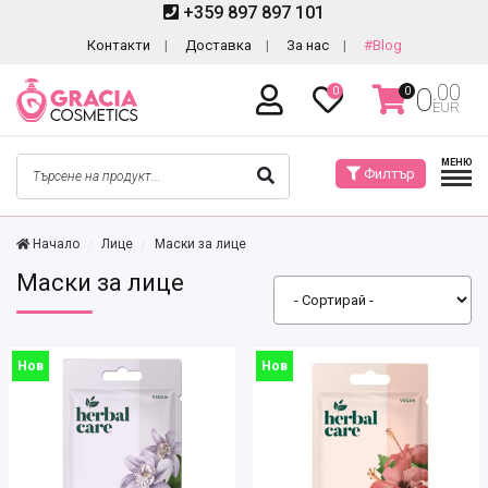
+359 897 897 101
Контакти
Доставка
За нас
#Blog
.00
0
0
0
EUR
МЕНЮ
Филтър
Начало
Лице
Маски за лице
Маски за лице
Нов
Нов