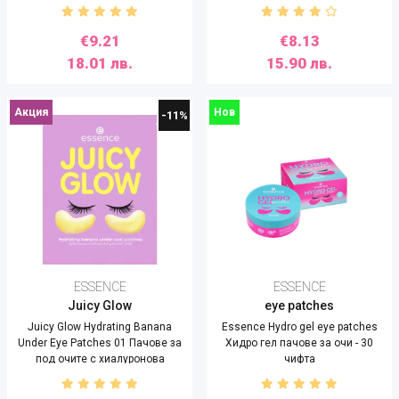
ефект
€9.21
€8.13
18.01 лв.
15.90 лв.
Акция
Нов
-11%
ESSENCE
ESSENCE
Juicy Glow
eye patches
Juicy Glow Hydrating Banana
Essence Hydro gel eye patches
Under Eye Patches 01 Пачове за
Хидро гел пачове за очи - 30
под очите с хиалуронова
чифта
киселина и екстракт от банан - 1
чифт