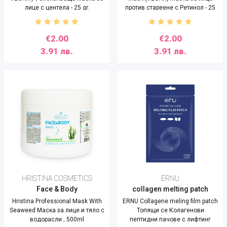
лице с центела - 25 gr.
против стареене с Ретинол - 25
gr.
€2.00
€2.00
3.91 лв.
3.91 лв.
HRISTINA COSMETICS
ERNU
Face & Body
collagen melting patch
Hristina Professional Mask With
ERNU Collagene meling film patch
Seaweed Маска за лице и тяло с
Топящи се Колагенови
водорасли , 500ml
пептидни пачове с лифтинг