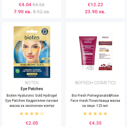
€4.04
€4.56
€12.22
7.90 лв.
8.92 лв.
23.90 лв.
BIOTEN
BIOFRESH COSMETICS
Eye Patches
Bioten Hyaluronic Gold Hydrogel
Bio Fresh Pomegranate&Rose
Eye Patches Хидрогелни пачове
Face mask Почистваща маска
маска за околоочен контур
за лице -125 мл.
€2.05
€4.35