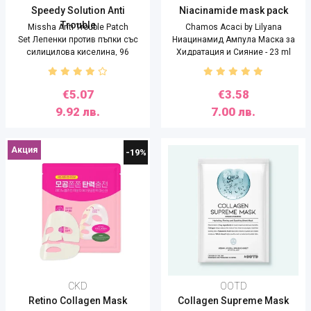
Speedy Solution Anti
Niacinamide mask pack
Trouble
Missha Anti Trouble Patch
Chamos Acaci by Lilyana
Set Лепенки против пъпки със
Ниацинамид Ампула Маска за
силицилова киселина, 96
Хидратация и Сияние - 23 ml
бройки
€5.07
€3.58
9.92 лв.
7.00 лв.
Акция
-19%
CKD
OOTD
Retino Collagen Mask
Collagen Supreme Mask