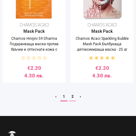
CHAMOS ACACI
CHAMOS ACACI
Mask Pack
Mask Pack
Chamos Hinijini 59 Dharma
Chamos Acaci Sparkling Bubble
Подхранваща маска против
Mask Pack Бълбукаща
бръчки и отпусната кожа с
детоксикираща маска - 25 gr
конско масло -25 ml
€2.20
€2.20
4.30 лв.
4.30 лв.
‹
1
2
›