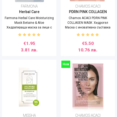
FARMONA
CHAMOS ACACI
Herbal Care
PDRN PINK COLLAGEN
Farmona Herbal Care Moisturizing
Chamos ACACI PDRN PINK
Mask Betaine & Aloe
COLLAGEN MASK Хидрогел
Хидратираща маска за лице с
Маска ​​​​​​​с иновативна съставка
алое вера, 7g
от ДНК на сьомга, 28g
€1.95
€5.50
3.81 лв.
10.76 лв.
Нов
MISSHA
CHAMOS ACACI