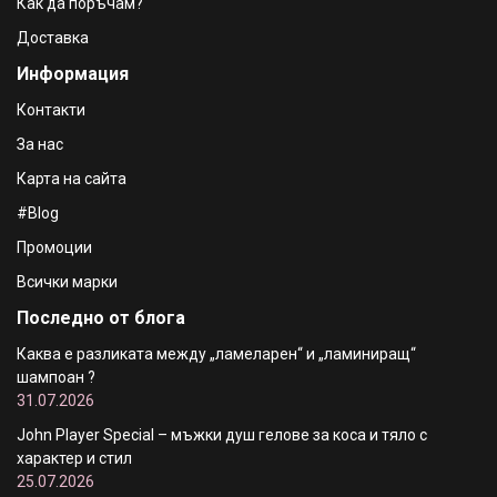
Как да поръчам?
Доставка
Информация
Контакти
За нас
Карта на сайта
#Blog
Промоции
Всички марки
Последно от блога
Каква е разликата между „ламеларен“ и „ламиниращ“
шампоан ?
31.07.2026
John Player Special – мъжки душ гелове за коса и тяло с
характер и стил
25.07.2026