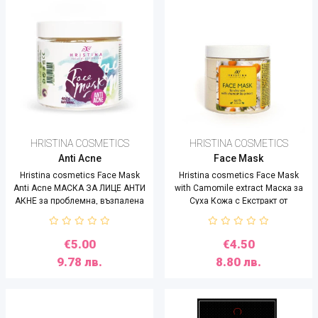
HRISTINA COSMETICS
HRISTINA COSMETICS
Anti Acne
Face Mask
Hristina cosmetics Face Mask
Hristina cosmetics Face Mask
Anti Acne МАСКА ЗА ЛИЦЕ АНТИ
with Camomile extract Маска за
АКНЕ за проблемна, възпалена
Суха Кожа с Екстракт от
и мазна с изразено акне кожа ,
Лайка,200ml
200 ml
€5.00
€4.50
9.78 лв.
8.80 лв.