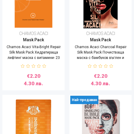
CHAMOS ACACI
CHAMOS ACACI
Mask Pack
Mask Pack
Chamos Acaci Vita-Bright Repair
Chamos Acaci Charcoal Repair
Silk Mask Pack Хидратираща
Silk Mask Pack Почистваща
лифтинг маска с витамини- 23
маска с бамбуков въглен и
ml
пептиди - 23 ml
€2.20
€2.20
4.30 лв.
4.30 лв.
Най-продаван