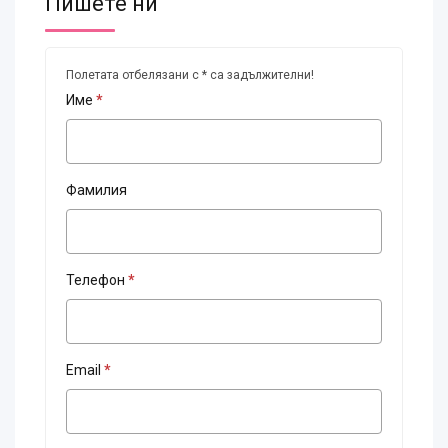
Пишете ни
Полетата отбелязани с * са задължителни!
Име
*
Фамилия
Телефон
*
Email
*