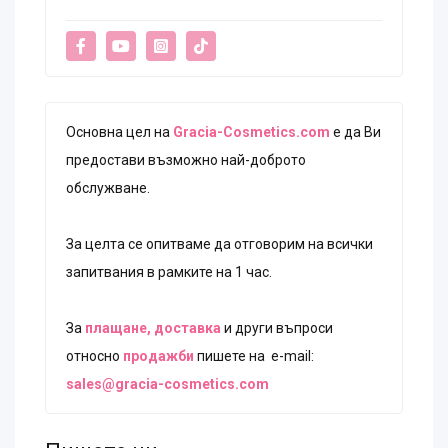
Основна цел на
Gracia-Cosmetics.com
е да Ви
предостави възможно най-доброто
обслужване.
За целта се опитваме да отговорим на всички
запитвания в рамките на 1 час.
За
плащане, доставка
и други въпроси
относно
продажби
пишете на е-mail:
sales@gracia-cosmetics.com