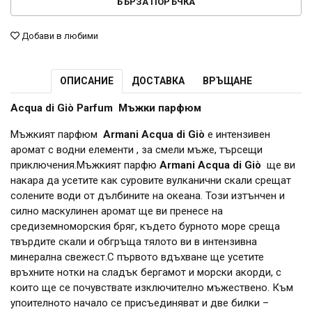
БЪРЗА ПОРЪЧКА
Добави в любими
ОПИСАНИЕ
ДОСТАВКА
ВРЪЩАНЕ
Acqua di Giò Parfum Мъжки парфюм
Мъжкият парфюм
Armani Acqua di Giò
е интензивен
аромат с водни елементи , за смели мъже, търсещи
приключения.Мъжкият парфю
Armani Acqua di Giò
ще ви
накара да усетите как суровите вулканични скали срещат
солените води от дълбините на океана. Този изтънчен и
силно маскулинен аромат ще ви пренесе на
средиземноморския бряг, където бурното море среща
твърдите скали и обгръща тялото ви в интензивна
минерална свежест.С първото вдъхване ще усетите
връхните нотки на сладък бергамот и морски акорди, с
които ще се почувствате изключително мъжествено. Към
упоителното начало се присъединяват и две билки –