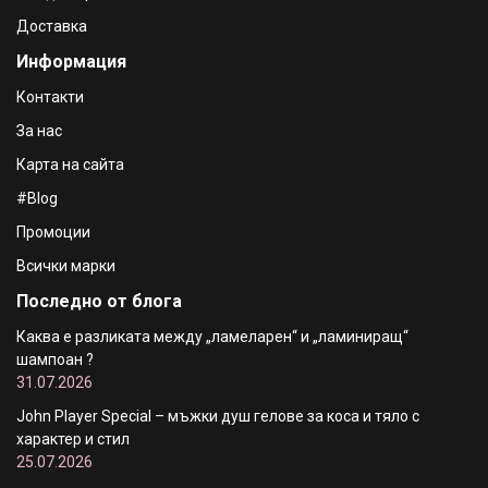
Доставка
DIOR SAUVAGE PARFUM Мъжки парфюм - 100 ml
Информация
€166.17 / 325.00 лв.
€176.40 / 345.01 лв.
Контакти
За нас
Карта на сайта
#Blog
Промоции
Всички марки
Последно от блога
Каква е разликата между „ламеларен“ и „ламиниращ“
шампоан ?
31.07.2026
John Player Special – мъжки душ гелове за коса и тяло с
характер и стил
25.07.2026