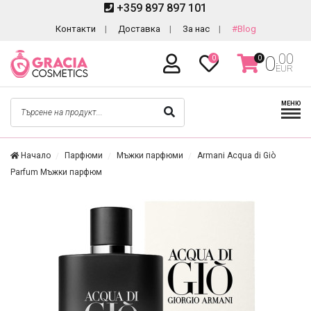
+359 897 897 101
Контакти
Доставка
За нас
#Blog
.00
0
0
0
EUR
МЕНЮ
Начало
Парфюми
Мъжки парфюми
Armani Acqua di Giò
Parfum Мъжки парфюм