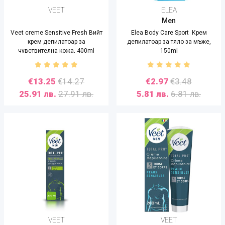
VEET
ELEA
Men
Veet creme Sensitive Fresh Вийт
Elea Body Care Sport Крем
крем депилатоар за
депилатоар за тяло за мъже,
чувствителна кожа, 400ml
150ml
€13.25
€14.27
€2.97
€3.48
25.91 лв.
27.91 лв.
5.81 лв.
6.81 лв.
VEET
VEET