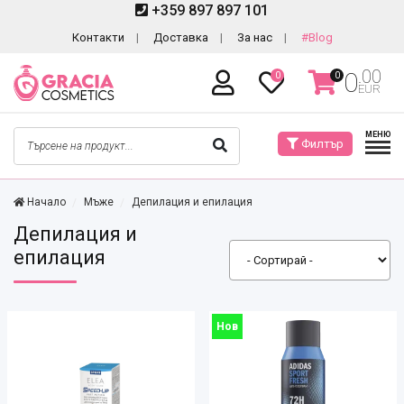
+359 897 897 101
Контакти
Доставка
За нас
#Blog
.00
0
0
0
EUR
МЕНЮ
Филтър
Начало
Мъже
Депилация и епилация
Депилация и
епилация
Нов