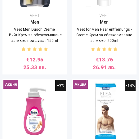
VEET
VEET
Men
Men
Veet Men Dusch Creme
Veet for Men Haar entfernungs -
Вийт Крем за обезкосмяване
Creme Крем за обезкосмяване
за мъже под душа , 150ml
за мъже, 200ml
€12.95
€13.76
25.33 лв.
26.91 лв.
Акция
Акция
-7%
-14%