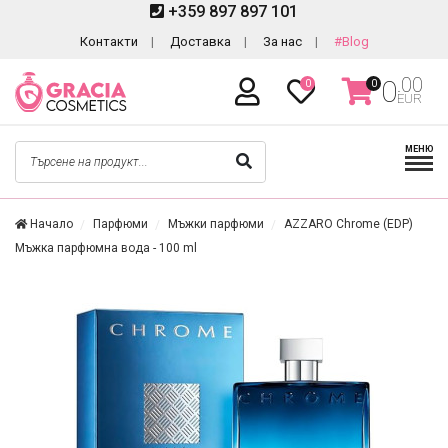
+359 897 897 101
Контакти
Доставка
За нас
#Blog
.00
0
0
0
EUR
МЕНЮ
Начало
Парфюми
Мъжки парфюми
AZZARO Chrome (EDP)
Мъжка парфюмна вода - 100 ml