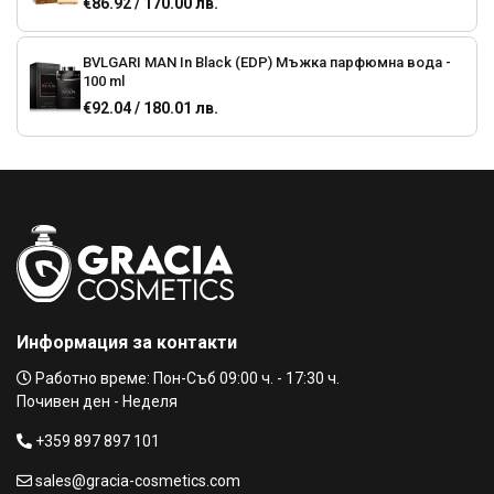
€86.92 / 170.00 лв.
BVLGARI MAN In Black (EDP) Мъжка парфюмна вода -
100 ml
€92.04 / 180.01 лв.
BVLGARI AQVA Pour Homme (EDT) Мъжка тоалетна
вода - 100 ml
€119.80 / 234.31 лв.
BVLGARI AQVA Atlantiqve (ЕDТ) Мъжка тоалетна вода
€65.96 / 129.01 лв.
Информация за контакти
MAN WOOD ESSENCE (EDP) Парфюмна вода за мъже
Работно време: Пон-Съб 09:00 ч. - 17:30 ч.
-60 ml
Почивен ден - Неделя
€61.36 / 120.01 лв.
+359 897 897 101
sales@gracia-cosmetics.com
ARMANI code (EDP) Мъжка парфюмна вода -60 ml