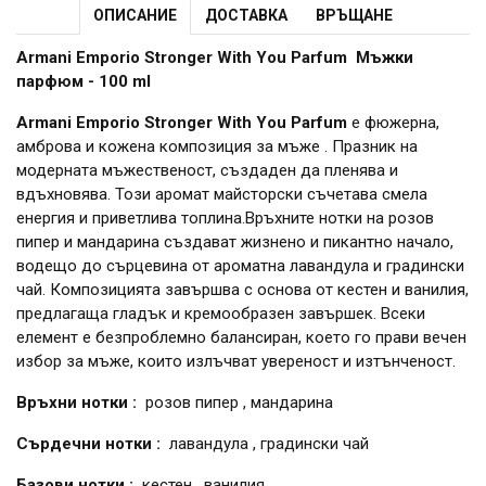
ОПИСАНИЕ
ДОСТАВКА
ВРЪЩАНЕ
Armani Emporio Stronger With You Parfum Мъжки
парфюм - 100 ml
Armani Emporio Stronger With You Parfum
е фюжерна,
амброва и кожена композиция за мъже . Празник на
модерната мъжественост, създаден да пленява и
вдъхновява. Този аромат майсторски съчетава смела
енергия и приветлива топлина.Връхните нотки на розов
пипер и мандарина създават жизнено и пикантно начало,
водещо до сърцевина от ароматна лавандула и градински
чай. Композицията завършва с основа от кестен и ванилия,
предлагаща гладък и кремообразен завършек. Всеки
елемент е безпроблемно балансиран, което го прави вечен
избор за мъже, които излъчват увереност и изтънченост.
Връхни нотки :
розов пипер , мандарина
Сърдечни нотки :
лавандула , градински чай
Базови нотки :
кестен , ванилия