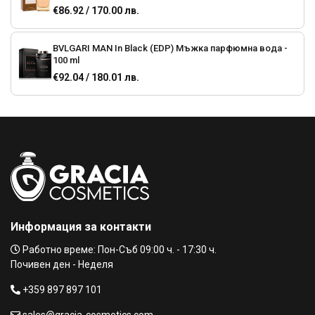
€86.92 / 170.00 лв.
BVLGARI MAN In Black (EDP) Мъжка парфюмна вода -
100 ml
€92.04 / 180.01 лв.
BVLGARI AQVA Pour Homme (EDT) Мъжка тоалетна
вода - 100 ml
€119.80 / 234.31 лв.
BVLGARI AQVA Atlantiqve (ЕDТ) Мъжка тоалетна вода
€65.96 / 129.01 лв.
Информация за контакти
MAN WOOD ESSENCE (EDP) Парфюмна вода за мъже
Работно време: Пон-Съб 09:00 ч. - 17:30 ч.
-60 ml
Почивен ден - Неделя
€61.36 / 120.01 лв.
+359 897 897 101