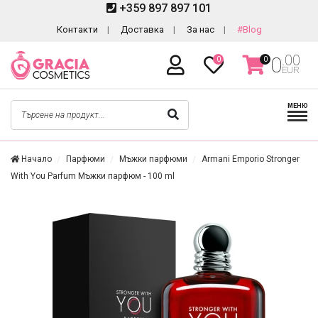
+359 897 897 101
Контакти
Доставка
За нас
#Blog
.00
0
0
0
EUR
МЕНЮ
Начало
Парфюми
Мъжки парфюми
Armani Emporio Stronger
With You Parfum Мъжки парфюм - 100 ml