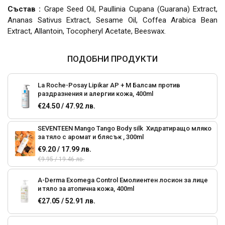
Състав :
Grape Seed Oil, Paullinia Cupana (Guarana) Extract,
Ananas Sativus Extract, Sesame Oil, Coffea Arabica Bean
Extract, Allantoin, Tocopheryl Acetate, Beeswax.
ПОДОБНИ ПРОДУКТИ
La Roche-Posay Lipikar AP + М Балсам против
раздразнения и алергии кожа, 400ml
€24.50 / 47.92 лв.
SEVENTEEN Mango Tango Body silk Хидратиращо мляко
за тяло с аромат и блясък , 300ml
€9.20 / 17.99 лв.
€9.95 / 19.46 лв.
A-Derma Exomega Control Емолиентен лосион за лице
и тяло за атопична кожа, 400ml
€27.05 / 52.91 лв.