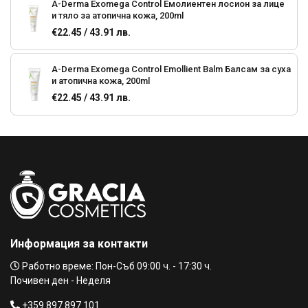
A-Derma Exomega Control Емолиентен лосион за лице
и тяло за атопична кожа, 200ml
€22.45 / 43.91 лв.
A-Derma Exomega Control Emollient Balm Балсам за суха
и атопична кожа, 200ml
€22.45 / 43.91 лв.
A-Derma Exomega Control Crem Емолиентен крем за
атопична кожа, 200ml
€22.45 / 43.91 лв.
A-Derma Cutalgan А-Дерма Успокояващ спрей 100 мл
€13.76 / 26.91 лв.
€14.78 / 28.91 лв.
Информация за контакти
TOPICREM ( DA ) Baume Emollient Хидратираща емулсия
Работно време: Пон-Съб 09:00 ч. - 17:30 ч.
за цялото семейство- 200 ml
Почивен ден - Неделя
€14.78 / 28.91 лв.
+359 897 897 101