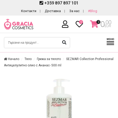
+359 897 897 101
Контакти
Доставка
За нас
#Blog
.00
0
0
0
EUR
МЕНЮ
Начало
Тяло
Грижа за тялото
SEZMAR Collection Professional
Антицелулитно олио с Ананас- 500 ml