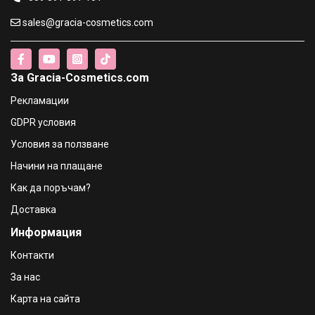
Topicrem Ultra–Moisturizing Body Milk Топикрем
sales@gracia-cosmetics.com
Хидратираща емулсия за тяло -500 ml
€15.09 / 29.51 лв.
€17.39 / 34.01 лв.
За Gracia-Cosmetics.com
Topicrem CICA Soothing Cream Топикрем Регенериращ
Рекламации
успокояващ и хидратиращ крем,40мл
€9.72 / 19.01 лв.
GDPR условия
Условия за ползване
Vichy Ideal Soleil Автобронзиращо мляко за лице и
Начини на плащане
тяло за чувствителна кожа
€17.85 / 34.91 лв.
Как да поръчам?
Доставка
A-Derma Dermalibour+ Бариерен защитен крем за
Информация
раздразнена кожа фамилен
€18.36 / 35.91 лв.
Контакти
За нас
Карта на сайта