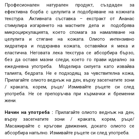
Професионален натурален продукт, създаден за
ефективна борба с целулита и подобряване на кожната
текстура. .Активната съставка – екстракт от Ананас
стимулира изгарянето на мастните депа и подобрява
микроциркулацията, което спомага за намаляване на
целулита и стягане на кожата. Олиото интензивно
хидратира и подхранва кожата, оставяйки я мека и
еластична. Неговата лека текстура се абсорбира бързо,
без да оставя мазни следи, което го прави идеално за
ежедневна употреба. Моделира силуета като извайва
талията, бедрата. Не е подходящ за чувствителна кожа,
Прилагайте олиото веднъж на ден, върху засегнатите зони
/ краката, корем, ръце/ Измивайте ръцете си след
употреба. Не се препоръчва при кърмачки и бременни
жени.
Начин на употреба :
Прилагайте олиото веднъж на ден,
върху засегнатите зони / краката, корем, ръце/
.Масажирайте с кръгови движения, докато олиото се
абсорбира напълно. Измивайте ръцете си след употреба.