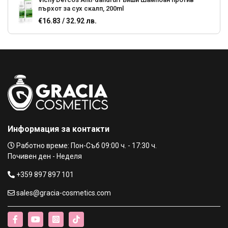
пърхот за сух скалп, 200ml
€16.83 / 32.92 лв.
Vichy Dercos Dry scalp Виши Шампоан против пърхот за
сух скалп, 390ml
€21.94 / 42.91 лв.
Vichy Dercos ВИШИ ДЕРКОС шампоан против пърхот
за чувствителен скалп, 200ml
€16.83 / 32.92 лв.
Информация за контакти
KAYPRO BOTU-CURE SHAMPOO БОТОКС ШАМПОАН С
Работно време: Пон-Съб 09:00 ч. - 17:30 ч.
ПЕПТИДИ ЗА СИЛНО УВРЕДЕНА КОСА
Почивен ден - Неделя
€12.22 / 23.90 лв.
+359 897 897 101
InimitableStyle IlluminatingShampoo-Шампоан за повече
sales@gracia-cosmetics.com
блясък PH 5.5 , 250ml
€14.27 / 27.91 лв.
€15.29 / 29.90 лв.