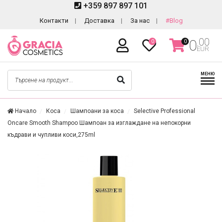
+359 897 897 101
Контакти
Доставка
За нас
#Blog
.00
0
0
0
EUR
МЕНЮ
Начало
Коса
Шампоани за коса
Selective Professional
Oncare Smooth Shampoo Шампоан за изглаждане на непокорни
къдрави и чупливи коси,275ml