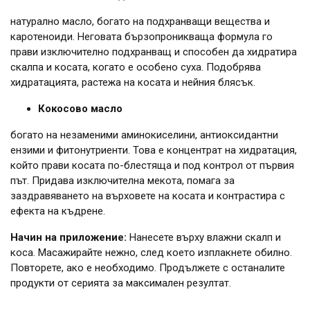
натурално масло, богато на подхранващи вещества и
каротеноиди. Неговата бързопроникваща формула го
прави изключително подхранващ и способен да хидратира
скалпа и косата, когато е особено суха. Подобрява
хидратацията, растежа на косата и нейния блясък.
Кокосово масло
богато на незаменими аминокиселини, антиоксидантни
ензими и фитонутриенти. Това е концентрат на хидратация,
който прави косата по-блестяща и под контрол от първия
път. Придава изключителна мекота, помага за
заздравяването на върховете на косата и контрастира с
ефекта на къдрене.
Начин на приложение:
Нанесете върху влажни скалп и
коса. Масажирайте нежно, след което изплакнете обилно.
Повторете, ако е необходимо. Продължете с останалите
продукти от серията за максимален резултат.