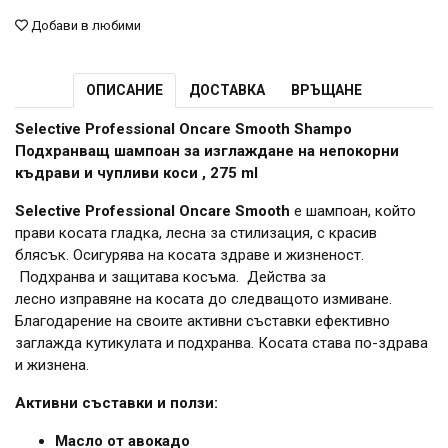
Добави в любими
ОПИСАНИЕ
ДОСТАВКА
ВРЪЩАНЕ
Selective Professional Oncare Smooth Shampo
Подхранващ шампоан за изглаждане на непокорни
къдрави и чупливи коси , 275 ml
Selective Professional Oncare Smooth
е шампоан, който
прави косата гладка, лесна за стилизация, с красив
блясък. Осигурява на косата здраве и жизненост.
Подхранва и защитава косъма. Действа за
лесно изправяне на косата до следващото измиване.
Благодарение на своите активни съставки ефективно
заглажда кутикулата и подхранва. Косата става по-здрава
и жизнена.
Активни съставки и ползи:
Масло от авокадо