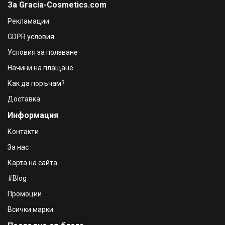
За Gracia-Cosmetics.com
Mi Amante Ella Renew Миаманте Кератинов Шампоан за
всеки тип коса, 300ml
Рекламации
€18.16 / 35.52 лв.
GDPR условия
€19.69 / 38.51 лв.
Условия за ползване
Mi Amante Ella Volume Миаманте Шампоан за обем без
сулфати, 300ml
Начини на плащане
€17.13 / 33.50 лв.
Как да поръчам?
€18.67 / 36.52 лв.
Доставка
Klorane Shampoo Шампоан с хинин и органичен
Информация
еделвайс Против косопад и оредяваща коса 400ml
€18.90 / 36.97 лв.
Контакти
За нас
Карта на сайта
#Blog
Промоции
Всички марки