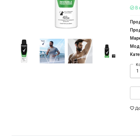
В 
Прод
Прод
Мар
Мод
Кате
К
До