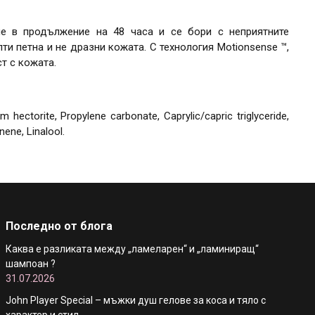
Restart
€4.04 / 7.90 лв.
не в продължение на 48 часа и се бори с неприятните
и петна и не дразни кожата. С технология Motionsense ™,
Old Spice Део стик против изпотяване
т с кожата.
Bearglove
€4.04 / 7.90 лв.
hectorite, Propylene carbonate, Caprylic/capric triglyceride,
Део стик против изпотяване Night Panther
nene, Linalool.
€4.04 / 7.90 лв.
Old Spice Део стик против изпотяване
Tigerclaw
€4.04 / 7.90 лв.
Последно от блога
Каква е разликата между „ламеларен“ и „ламиниращ“
Old Spice Део стик против изпотяване
шампоан ?
Whitewater
31.07.2026
€4.04 / 7.90 лв.
John Player Special – мъжки душ гелове за коса и тяло с
характер и стил