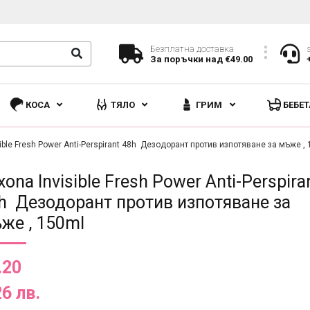
Безплатна доставка
За поръчки над €49.00
КОСА
ТЯЛО
ГРИМ
БЕБЕТ
ible Fresh Power Anti-Perspirant 48h Дезодорант против изпотяване за мъже ,
xona Invisible Fresh Power Anti-Perspira
h Дезодорант против изпотяване за
же , 150ml
.20
26 лв.