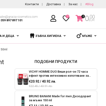
Контакти
Доставка
За нас
#Blog
.00
0
sales@gracia-cosmetics.com
0
0
EUR
+359 897 897 101
А И ДЕЦА
ЗЪБНА ХИГИЕНА
МЪЖЕ
 150ml
nt
ПОДОБНИ ПРОДУКТИ
VICHY HOMME DUO Виши рол-он 72 часа
ефект против интензивно изпотяване за
мъже, 2 x 50ml
€20.92 / 40.92 лв.
€22.45 / 43.91 лв.
BRUNO BANANI Made for men Дезодорант
за мъже 150 ml