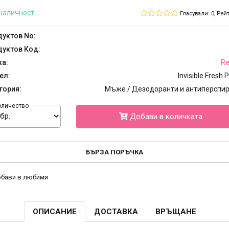
наличност
Гласували: 0, Рейт
уктов No:
уктов Код:
ка:
Re
ел:
Invisible Fresh
гория:
Мъже / Дезодоранти и антиперспи
оличество
Добави в количката
БЪРЗА ПОРЪЧКА
бави в любими
ОПИСАНИЕ
ДОСТАВКА
ВРЪЩАНЕ