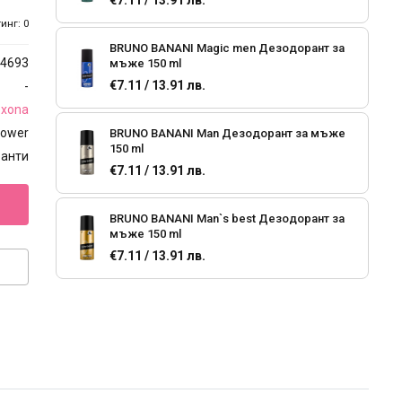
€7.11 / 13.91 лв.
инг: 0
BRUNO BANANI Magic men Дезодорант за
4693
мъже 150 ml
€7.11 / 13.91 лв.
-
xona
 Power
BRUNO BANANI Man Дезодорант за мъже
150 ml
ранти
€7.11 / 13.91 лв.
BRUNO BANANI Man`s best Дезодорант за
мъже 150 ml
€7.11 / 13.91 лв.
Old Spice Део стик против изпотяване
Original
€4.04 / 7.90 лв.
Old Spice Део стик против изпотяване