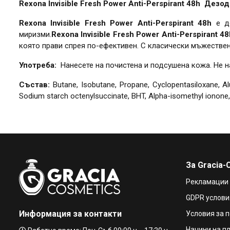
Rexona Invisible Fresh Power Anti-Perspirant 48h Дез
Rexona Invisible Fresh Power Anti-Perspirant 48h
е д
миризми.
Rexona Invisible Fresh Power Anti-Perspirant 4
която прави спрея по-ефективен. С класически мъжестве
Употреба:
Нанесете на почистена и подсушена кожа. Не н
Състав:
Butane, Isobutane, Propane, Cyclopentasiloxane, Al
Sodium starch octenylsuccinate, BHT, Alpha-isomethyl ionone, Be
За Gracia-
Рекламации
GDPR услови
Информация за контакти
Условия за 
Начини на п