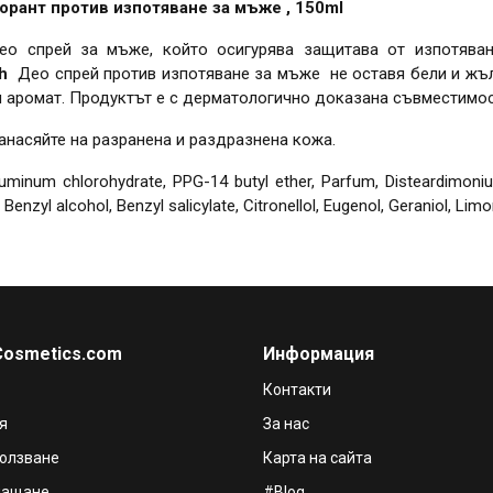
одорант против изпотяване за мъже , 150ml
ео спрей за мъже, който осигурява защитава от изпотява
8h
Део спрей против изпотяване за мъже не оставя бели и жълт
н аромат. Продуктът е с дерматологично доказана съвместимос
анасяйте на разранена и раздразнена кожа.
uminum chlorohydrate, PPG-14 butyl ether, Parfum, Disteardimonium 
nzyl alcohol, Benzyl salicylate, Citronellol, Eugenol, Geraniol, Limo
Cosmetics.com
Информация
Контакти
я
За нас
ползване
Карта на сайта
лащане
#Blog