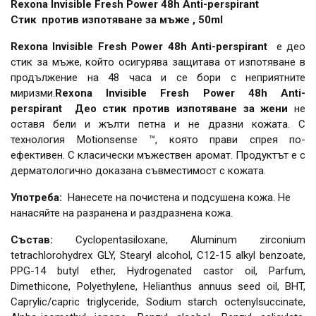
Rexona Invisible Fresh Power 48h Anti-perspirant
Стик против изпотяване за мъже , 50ml
Rexona Invisible Fresh Power 48h Anti-perspirant
е део
стик за мъже, който осигурява защитава от изпотяване в
продължение на 48 часа и се бори с неприятните
миризми.
Rexona Invisible Fresh Power 48h Anti-
perspirant Део стик против изпотяване за жени
не
оставя бели и жълти петна и не дразни кожата. С
технология Motionsense ™, която прави спрея по-
ефективен. С класически мъжествен аромат. Продуктът е с
дерматологично доказана съвместимост с кожата.
Употреба:
Нанесете на почистена и подсушена кожа. Не
нанасяйте на разранена и раздразнена кожа.
Състав:
Cyclopentasiloxane, Aluminum zirconium
tetrachlorohydrex GLY, Stearyl alcohol, C12-15 alkyl benzoate,
PPG-14 butyl ether, Hydrogenated castor oil, Parfum,
Dimethicone, Polyethylene, Helianthus annuus seed oil, BHT,
Caprylic/capric triglyceride, Sodium starch octenylsuccinate,