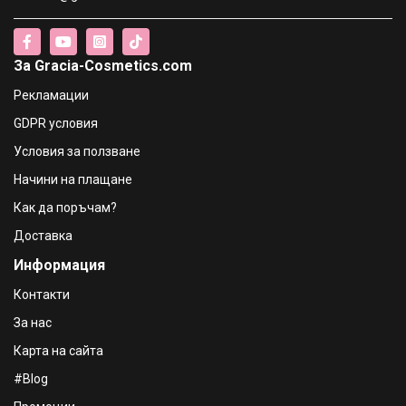
Део стик против изпотяване Night Panther
€4.04 / 7.90 лв.
За Gracia-Cosmetics.com
Old Spice Део стик против изпотяване Tigerclaw
Рекламации
€4.04 / 7.90 лв.
GDPR условия
Условия за ползване
Old Spice Део стик против изпотяване Whitewater
Начини на плащане
€4.04 / 7.90 лв.
Как да поръчам?
Доставка
Old Spice Део стик против изпотяване Lagoon
Информация
€4.04 / 7.90 лв.
Контакти
За нас
Карта на сайта
#Blog