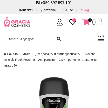
+359 897 897 101
Контакти
Доставка
За нас
#Blog
.00
0
0
0
EUR
МЕНЮ
Начало
Мъже
Дезодоранти и антиперспиранти
Rexona
Invisible Fresh Power 48h Anti-perspirant Стик против изпотяване за
мъже , 50ml