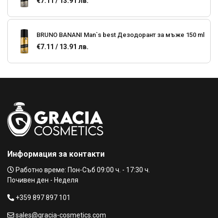
€7.11 / 13.91 лв.
BRUNO BANANI Man`s best Дезодорант за мъже 150 ml
€7.11 / 13.91 лв.
Old Spice Део стик против изпотяване Original
€4.04 / 7.90 лв.
Old Spice Део стик против изпотяване Restart
€4.04 / 7.90 лв.
Информация за контакти
Работно време: Пон-Съб 09:00 ч. - 17:30 ч.
Old Spice Део стик против изпотяване Bearglove
Почивен ден - Неделя
€4.04 / 7.90 лв.
+359 897 897 101
sales@gracia-cosmetics.com