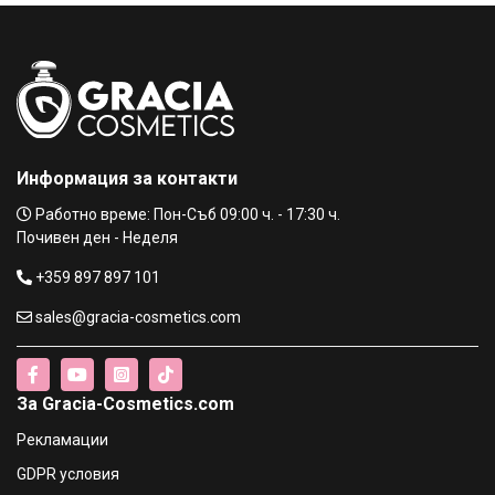
Golden Rose Perfect Lashes 2 in1 Volume & Lenght
Спирала за обем и дължина - 9 ml
€3.40 / 6.65 лв.
Goldan Rose Infinity Lash Volume & Length Спирала за
мигли за обем и дължина-(черна)
€7.90 / 15.45 лв.
Информация за контакти
Golden Rose LASH LOVING Спирала за обем и дължина
Работно време: Пон-Съб 09:00 ч. - 17:30 ч.
на миглите - 12 ml
Почивен ден - Неделя
€5.12 / 10.01 лв.
+359 897 897 101
sales@gracia-cosmetics.com
Golden Rose Perfect Lashes Blue mascara Спирала за
мигли ( синя ) - 9 ml
€3.40 / 6.65 лв.
За Gracia-Cosmetics.com
Golden Rose EXTREME SPARKLE EYELINER - очна линия с
Рекламации
блестящи частици
€4.56 / 8.92 лв.
GDPR условия