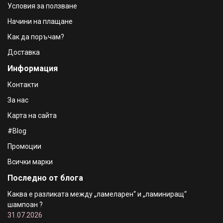
Условия за ползване
Golden Rose Dipliner Очна линия с твърд писец (черна )
Начини на плащане
- 5 ml
€3.49 / 6.83 лв.
Как да поръчам?
Доставка
Golden Rose Perfect Lashes Очна линия с мека четка (
Информация
черна ) - 8,5 ml
€3.49 / 6.83 лв.
Контакти
За нас
Карта на сайта
#Blog
Промоции
Всички марки
Последно от блога
Каква е разликата между „ламеларен“ и „ламиниращ“
шампоан ?
31.07.2026