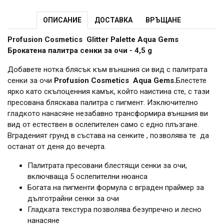
ОПИСАНИЕ
ДОСТАВКА
ВРЪЩАНЕ
Profusion Cosmetics Glitter Palette Aqua Gems
Брокатена палитра сенки за очи - 4,5 g
Добавете нотка блясък към външния си вид с палитрата
сенки за очи
Profusion
Cosmetics Aqua Gems.
Блестете
ярко като скъпоценния камък, който наистина сте, с тази
пресована бляскава палитра с пигмент. Изключително
гладкото нанасяне незабавно трансформира външния ви
вид от естествен в ослепителен само с едно плъзгане.
Вграденият грунд в състава на сенките , позволява те да
останат от деня до вечерта.
Палитрата пресовани блестящи сенки за очи,
включваща 5 ослепителни нюанса
Богата на пигменти формула с вграден праймер за
дълготрайни сенки за очи
Гладката текстура позволява безупречно и лесно
нанасяне