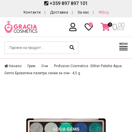
+359 897 897 101
Контакти
Доставка
За нас
#Blog
.00
0
0
0
EUR
МЕНЮ
Начало
Грим
Очи
Profusion Cosmetics Glitter Palette Aqua
Gems Брокатена палитра сенки за очи - 4,5 g