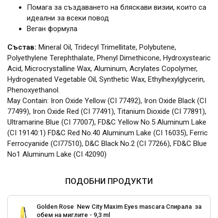
Помага за създаването на бляскави визии, които са
идеални за всеки повод
Веган формула
Състав:
Mineral Oil, Tridecyl Trimellitate, Polybutene,
Polyethylene Terephthalate, Phenyl Dimethicone, Hydroxystearic
Acid, Microcrystalline Wax, Aluminum, Acrylates Copolymer,
Hydrogenated Vegetable Oil, Synthetic Wax, Ethylhexylglycerin,
Phenoxyethanol.
May Contain: Iron Oxide Yellow (CI 77492), Iron Oxide Black (CI
77499), Iron Oxide Red (CI 77491), Titanium Dioxide (CI 77891),
Ultramarine Blue (CI 77007), FD&C Yellow No.5 Aluminum Lake
(CI 19140:1) FD&C Red No.40 Aluminum Lake (CI 16035), Ferric
Ferrocyanide (CI77510), D&C Black No.2 (CI 77266), FD&C Blue
No1 Aluminum Lake (CI 42090)
ПОДОБНИ ПРОДУКТИ
Golden Rose New City Maxim Eyes mascara Спирала за
обем на миглите - 9,3 ml