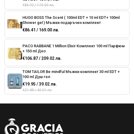
€86.92 / 170.00 лв.
HUGO BOSS The Scent ( 100ml EDT + 10 ml EDT+ 100ml
Shower gel ) Мъжки подаръчен комплект
€86.41 / 169.00 лв.
PACO RABBANE 1 Million Elixir Комплект 100 ml Парфюм
+ 150 ml Део
€106.87 / 209.02 лв.
TOM TAILOR Be mindful Мъжки комплект 30 ml EDT +
100 ml Душ гел
€19.95 / 39.02 лв.
€21.48 / 42.01 лв.
Dsquared2 Wood Pour Homme Мъжки комплект 100ml
EDT +100ml душ гел+ ключодържател
€61.36 / 120.01 лв.
Nivea Tech Master Set Подаръчен комплект 5 продукта