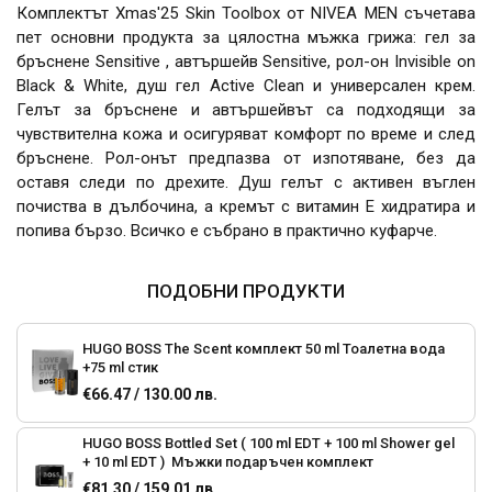
Комплектът Xmas'25 Skin Toolbox от NIVEA MEN съчетава
пет основни продукта за цялостна мъжка грижа: гел за
бръснене Sensitive , автършейв Sensitive, рол-он Invisible on
Black & White, душ гел Active Clean и универсален крем.
Гелът за бръснене и автършейвът са подходящи за
чувствителна кожа и осигуряват комфорт по време и след
бръснене. Рол-онът предпазва от изпотяване, без да
оставя следи по дрехите. Душ гелът с активен въглен
почиства в дълбочина, а кремът с витамин Е хидратира и
попива бързо. Всичко е събрано в практично куфарче.
ПОДОБНИ ПРОДУКТИ
HUGO BOSS The Scent комплект 50 ml Тоалетна вода
+75 ml стик
€66.47 / 130.00 лв.
HUGO BOSS Bottled Set ( 100 ml EDT + 100 ml Shower gel
+ 10 ml EDT ) Мъжки подаръчен комплект
€81.30 / 159.01 лв.