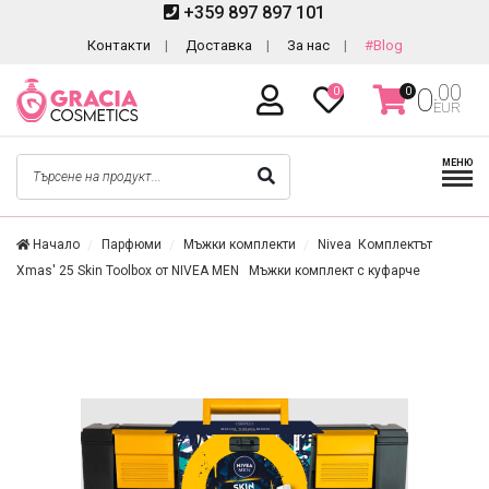
+359 897 897 101
Контакти
Доставка
За нас
#Blog
.00
0
0
0
EUR
МЕНЮ
Начало
Парфюми
Мъжки комплекти
Nivea Комплектът
Xmas' 25 Skin Toolbox от NIVEA MEN Мъжки комплект с куфарче