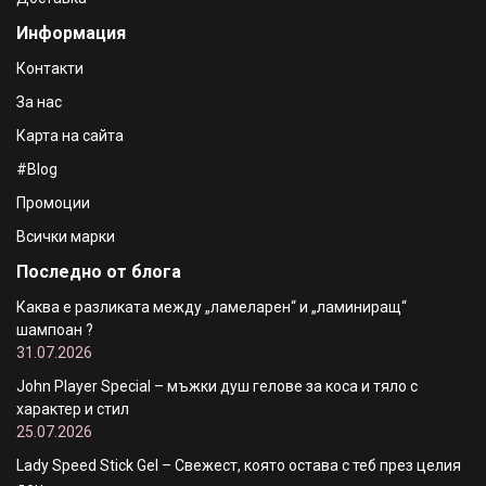
STR8 Red Code Козметичен комплект - Дезодорант,
Информация
150 ml + Афтършейв лосион, 50 ml
€9.16 / 17.92 лв.
Контакти
За нас
Карта на сайта
#Blog
Промоции
Всички марки
Последно от блога
Каква е разликата между „ламеларен“ и „ламиниращ“
шампоан ?
31.07.2026
John Player Special – мъжки душ гелове за коса и тяло с
характер и стил
25.07.2026
Lady Speed Stick Gel – Свежест, която остава с теб през целия