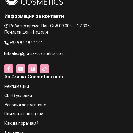
+ Kутия за инструменти
€22.96 / 44.91 лв.
Информация за контакти
STR8 ORIGINAL Комплект Тоалетна вода, 100 мл + Део
Работно време: Пон-Съб 09:00 ч. - 17:30 ч.
спрей, 150мл + Раница
Почивен ден - Неделя
€15.29 / 29.90 лв.
+359 897 897 101
sales@gracia-cosmetics.com
STR8 RED CODE Kомплект Тоалетна вода, 100 мл + Део
спрей, 150 мл + Раница
€15.29 / 29.90 лв.
За Gracia-Cosmetics.com
STR8 FR34K Kомплект Тоалетна вода, 100 мл + Део
Рекламации
спрей, 150 мл + Раница
€15.29 / 29.90 лв.
GDPR условия
Условия за ползване
STR8 Original Козметичен комплект - Дезодорант, 150
Начини на плащане
ml + Афтършейв, 50 ml
€9.16 / 17.92 лв.
Как да поръчам?
Доставка