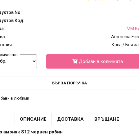
уктов No:
уктов Код:
ка:
MM Be
ел:
Ammonia Fre
гория:
Коса / Боя за
оличество
Добави в количката
БЪРЗА ПОРЪЧКА
бави в любими
ОПИСАНИЕ
ДОСТАВКА
ВРЪЩАНЕ
з амоняк S12 червен рубин