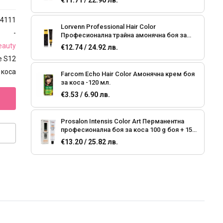
€11.71 / 22.90 лв.
4111
Lorvenn Professional Hair Color
-
Професионална трайна амонячна боя за
коса -70 мл. + 2 x 70 мл оксидант
auty
€12.74 / 24.92 лв.
e S12
 коса
Farcom Echo Hair Color Амонячна крем боя
за коса -120 мл.
€3.53 / 6.90 лв.
Prosalon Intensis Color Art Перманентна
професионална боя за коса 100 g боя + 150
ml оксидант NATURAL * ASH * NATURAL
€13.20 / 25.82 лв.
GOLD
Prosalon Intensis Color Art Перманентна
професионална боя за коса 100 g боя + 150
ml оксидант NATURAL WARM *
€13.20 / 25.82 лв.
GOLD*PEARL*SUPERLIGHTENER
Prosalon Intensis Color Art Перманентна