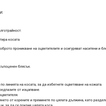
И.
ълготрайност.
тира косата.
брото проникване на оцветителите и осигуряват наситени и бл
скъпоценен блясък.
по линията на косата, за да избегнете оцветяване на кожата.
редпазите от изцапване.
цветителя.
нето от корените и преминете по цялата дължина, като разделя
и, за да се покрие цялата коса.