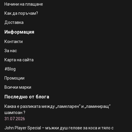
Начини на плащане
ръце с натурални масла и серамид , 100ml
€2.82 / 5.52 лв.
Как да поръчам?
Доставка
PNP Papaya Хидратиращ крем за ръце с аромат
Информация
на Папая , 100ml
€2.82 / 5.52 лв.
Контакти
За нас
Карта на сайта
#Blog
Промоции
Всички марки
Последно от блога
Каква е разликата между „ламеларен“ и „ламиниращ“
шампоан ?
31.07.2026
John Player Special – мъжки душ гелове за коса и тяло с