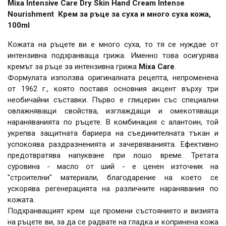
Mixa Intensive Care Dry Skin Hand Cream Intense
Nourishment Крем за ръце за суха и много суха кожа,
100ml
Кожата на ръцете ви е много суха, то тя се нуждае от
интензивна подхранваща грижа. Именно това осигурява
кремът за ръце за интензивна грижа
Mixa Care
.
Формулата използва оригиналната рецепта, непроменена
от 1962 г., която поставя основния акцент върху три
необичайни съставки. Първо е глицерин със специални
овлажняващи свойства, изглаждащи и омекотяващи
нараняванията по ръцете. В комбинация с алантоин, той
укрепва защитната бариера на съединителната тъкан и
успокоява раздразненията и зачервяванията. Ефективно
предотвратява напукване при лошо време. Третата
суровина - масло от ший - е ценен източник на
"строителни" материали, благодарение на което се
ускорява регенерацията на различните наранявания по
кожата.
Подхранващият крем ще промени състоянието и визията
на ръцете ви, за да се радвате на гладка и копринена кожа