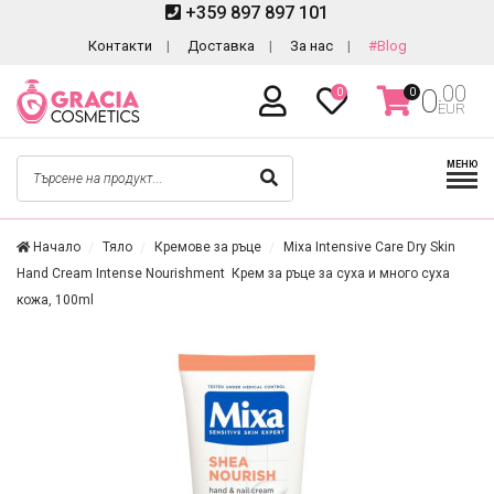
+359 897 897 101
Контакти
Доставка
За нас
#Blog
.00
0
0
0
EUR
МЕНЮ
Начало
Тяло
Кремове за ръце
Mixa Intensive Care Dry Skin
Hand Cream Intense Nourishment Крем за ръце за суха и много суха
кожа, 100ml