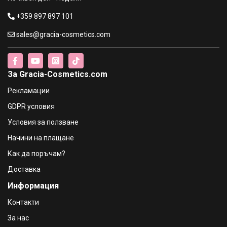
€1.79 / 3.50 лв.
+359 897 897 101
sales@gracia-cosmetics.com
Missha Airy Fit Sheet Mask Lemon Шийт маска за лице с
лимон
€1.79 / 3.50 лв.
За Gracia-Cosmetics.com
Missha Airy Fit Sheet Mask Green Tea Шийт маска за
Рекламации
лице със Зелен чай
€1.79 / 3.50 лв.
GDPR условия
Условия за ползване
Farmona Herbal Care Дребнозърнест пилинг маска за
Начини на плащане
лице Бадемов цвят 2х5мл
€1.49 / 2.91 лв.
Как да поръчам?
Доставка
Farmona Herbal Care Хидратираща маска за лице с
Информация
Алое 2х5мл
€1.49 / 2.91 лв.
Контакти
За нас