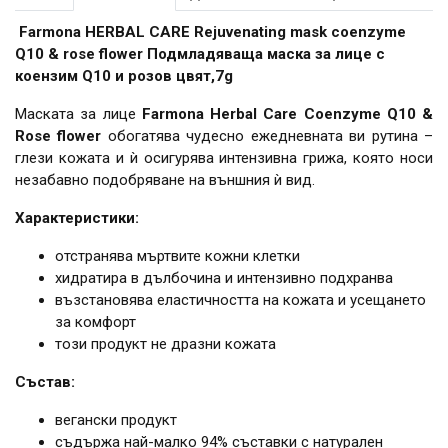
Farmona HERBAL CARE Rejuvenating mask coenzyme
Q10 & rose flower Подмладяваща маска за лице с
коензим Q10 и розов цвят,7g
Маската за лице
Farmona Herbal Care Coenzyme Q10 &
Rose flower
обогатява чудесно ежедневната ви рутина –
глези кожата и ѝ осигурява интензивна грижа, която носи
незабавно подобряване на външния ѝ вид.
Характеристики:
отстранява мъртвите кожни клетки
хидратира в дълбочина и интензивно подхранва
възстановява еластичността на кожата и усещането
за комфорт
този продукт не дразни кожата
Състав:
вегански продукт
съдържа най-малко 94% съставки с натурален