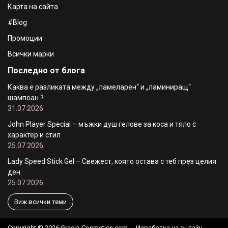
Карта на сайта
#Blog
Промоции
Всички марки
Последно от блога
Каква е разликата между „ламеларен“ и „ламиниращ“
шампоан ?
31.07.2026
John Player Special – мъжки душ гелове за коса и тяло с
характер и стил
25.07.2026
Lady Speed Stick Gel – Свежест, която остава с теб през целия
ден
25.07.2026
Виж всички теми
Copyright © 2026 Gracia-Cosmetics.com.
Изработка на онлайн