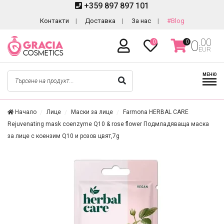
+359 897 897 101
Контакти
Доставка
За нас
#Blog
.00
0
0
0
EUR
МЕНЮ
Начало
Лице
Маски за лице
Farmona HERBAL CARE
Rejuvenating mask coenzyme Q10 & rose flower Подмладяваща маска
за лице с коензим Q10 и розов цвят,7g