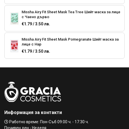
Missha Airy Fit Sheet Mask Tea Tree Шийт маска за лице
с Чаено дърво
€1.79 / 3.50 лв.
Missha Airy Fit Sheet Mask Pomegranate Шийт маска за
лице с Нар
€1.79 / 3.50 лв.
Missha Airy Fit Sheet Mask Honey Шийт маска за лице с
мед
€1.79 / 3.50 лв.
Missha Airy Fit Sheet Mask Rice Шийт маска за лице с
Ориз
€1.79 / 3.50 лв.
Информация за контакти
Missha Airy Fit Sheet Mask Aloe Шийт маска за лице с
Работно време: Пон-Съб 09:00 ч. - 17:30 ч.
алое
Почивен ден - Неделя