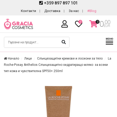
+359 897 897 101
Контакти
Доставка
За нас
#Blog
.00
0
0
0
EUR
МЕНЮ
Начало
Лице
Слънцезащитни кремове и лосиони за тяло
La
Roche-Posay Anthelios Слънцезащитно хидратиращо мляко за всеки
тип кожа и чувствителна SPF50+ 250ml