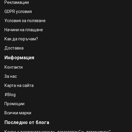
Рекламации
50ml
€22.96 / 44.91 лв.
GDPR условия
€23.96 / 46.86 лв.
Условия за ползване
Eucerin Pigment Control Слънцезащитен флуид против
хиперпигментации SPF 50+ , 50ml
Начини на плащане
€22.96 / 44.91 лв.
Как да поръчам?
€23.96 / 46.86 лв.
Доставка
Avene Sun Compact Tinted Авен Компактна пудра за
лице с минерални филтри SPF 50
Информация
€25.52 / 49.91 лв.
Контакти
€27.56 / 53.90 лв.
За нас
Карта на сайта
#Blog
Промоции
Всички марки
Последно от блога