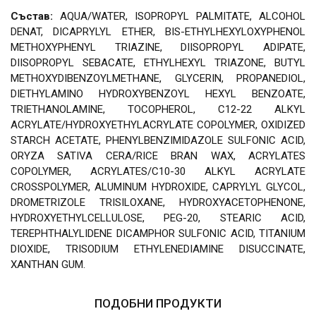
Състав:
AQUA/WATER, ISOPROPYL PALMITATE, ALCOHOL
DENAT, DICAPRYLYL ETHER, BIS-ETHYLHEXYLOXYPHENOL
METHOXYPHENYL TRIAZINE, DIISOPROPYL ADIPATE,
DIISOPROPYL SEBACATE, ETHYLHEXYL TRIAZONE, BUTYL
METHOXYDIBENZOYLMETHANE, GLYCERIN, PROPANEDIOL,
DIETHYLAMINO HYDROXYBENZOYL HEXYL BENZOATE,
TRIETHANOLAMINE, TOCOPHEROL, C12-22 ALKYL
ACRYLATE/HYDROXYETHYLACRYLATE COPOLYMER, OXIDIZED
STARCH ACETATE, PHENYLBENZIMIDAZOLE SULFONIC ACID,
ORYZA SATIVA CERA/RICE BRAN WAX, ACRYLATES
COPOLYMER, ACRYLATES/C10-30 ALKYL ACRYLATE
CROSSPOLYMER, ALUMINUM HYDROXIDE, CAPRYLYL GLYCOL,
DROMETRIZOLE TRISILOXANE, HYDROXYACETOPHENONE,
HYDROXYETHYLCELLULOSE, PEG-20, STEARIC ACID,
TEREPHTHALYLIDENE DICAMPHOR SULFONIC ACID, TITANIUM
DIOXIDE, TRISODIUM ETHYLENEDIAMINE DISUCCINATE,
XANTHAN GUM.
ПОДОБНИ ПРОДУКТИ