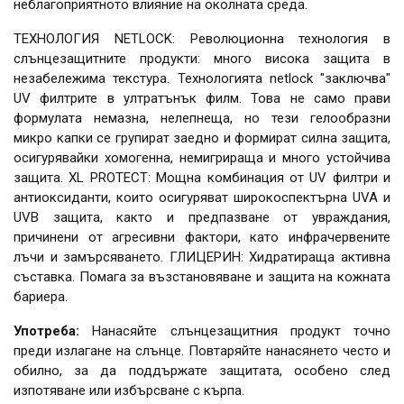
неблагоприятното влияние на околната среда.
ТЕХНОЛОГИЯ NETLOCK: Революционна технология в
слънцезащитните продукти: много висока защита в
незабележима текстура. Технологията netlock "заключва"
UV филтрите в ултратънък филм. Това не само прави
формулата немазна, нелепнеща, но тези гелообразни
микро капки се групират заедно и формират силна защита,
осигурявайки хомогенна, немигрираща и много устойчива
защита. XL PROTECT: Мощна комбинация от UV филтри и
антиоксиданти, които осигуряват широкоспектърна UVA и
UVB защита, както и предпазване от увраждания,
причинени от агресивни фактори, като инфрачервените
лъчи и замърсяването. ГЛИЦЕРИН: Хидратираща активна
съставка. Помага за възстановяване и защита на кожната
бариера.
Употреба:
Нанасяйте слънцезащитния продукт точно
преди излагане на слънце. Повтаряйте нанасянето често и
обилно, за да поддържате защитата, особено след
изпотяване или избърсване с кърпа.