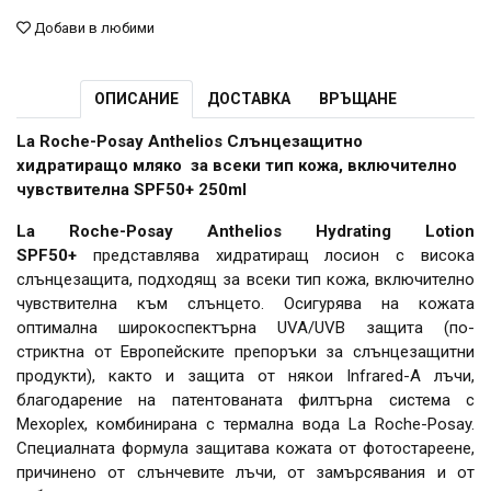
Добави в любими
ОПИСАНИЕ
ДОСТАВКА
ВРЪЩАНЕ
La Roche-Posay Anthelios Слънцезащитно
хидратиращо мляко за всеки тип кожа, включително
чувствителна SPF50+ 250ml
La Roche-Posay Anthelios Hydrating Lotion
SPF50+
представлява хидратиращ лосион с висока
слънцезащита, подходящ за всеки тип кожа, включително
чувствителна към слънцето. Осигурява на кожата
оптимална широкоспектърна UVA/UVB защита (по-
стриктна от Европейските препоръки за слънцезащитни
продукти), както и защита от някои Infrared-A лъчи,
благодарение на патентованата филтърна система с
Mexoplex, комбинирана с термална вода La Roche-Posay.
Специалната формула защитава кожата от фотостареене,
причинено от слънчевите лъчи, от замърсявания и от