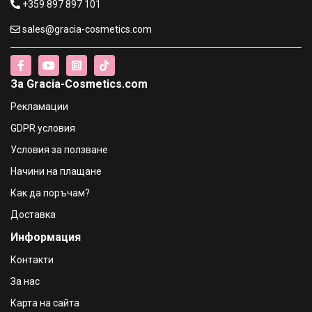
+359 897 897 101
sales@gracia-cosmetics.com
Golden Rose Perfect Lashes Blue mascara Спирала за
мигли ( синя ) - 9 ml
€3.40 / 6.65 лв.
За Gracia-Cosmetics.com
Golden Rose EXTREME SPARKLE EYELINER - очна линия с
Рекламации
блестящи частици
€4.56 / 8.92 лв.
GDPR условия
Условия за ползване
Golden Rose Dipliner Очна линия с твърд писец (черна )
Начини на плащане
- 5 ml
€3.49 / 6.83 лв.
Как да поръчам?
Доставка
Golden Rose Perfect Lashes Очна линия с мека четка (
Информация
черна ) - 8,5 ml
€3.49 / 6.83 лв.
Контакти
За нас
Карта на сайта