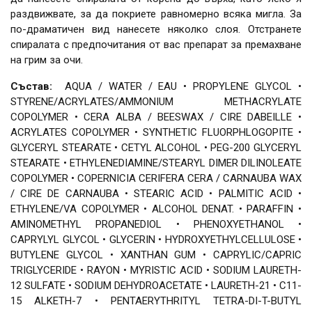
раздвижвате, за да покриете равномерно всяка мигла. За
по-драматичен вид нанесете няколко слоя. Отстранете
спиралата с предпочитания от вас препарат за премахване
на грим за очи.
Състав:
AQUA / WATER / EAU • PROPYLENE GLYCOL •
STYRENE/ACRYLATES/AMMONIUM METHACRYLATE
COPOLYMER • CERA ALBA / BEESWAX / CIRE DABEILLE •
ACRYLATES COPOLYMER • SYNTHETIC FLUORPHLOGOPITE •
GLYCERYL STEARATE • CETYL ALCOHOL • PEG-200 GLYCERYL
STEARATE • ETHYLENEDIAMINE/STEARYL DIMER DILINOLEATE
COPOLYMER • COPERNICIA CERIFERA CERA / CARNAUBA WAX
/ CIRE DE CARNAUBA • STEARIC ACID • PALMITIC ACID •
ETHYLENE/VA COPOLYMER • ALCOHOL DENAT. • PARAFFIN •
AMINOMETHYL PROPANEDIOL • PHENOXYETHANOL •
CAPRYLYL GLYCOL • GLYCERIN • HYDROXYETHYLCELLULOSE •
BUTYLENE GLYCOL • XANTHAN GUM • CAPRYLIC/CAPRIC
TRIGLYCERIDE • RAYON • MYRISTIC ACID • SODIUM LAURETH-
12 SULFATE • SODIUM DEHYDROACETATE • LAURETH-21 • C11-
15 ALKETH-7 • PENTAERYTHRITYL TETRA-DI-T-BUTYL