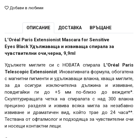
Добави в любими
ОПИСАНИЕ
ДОСТАВКА
ВРЪЩАНЕ
L’Oréal Paris Extensionist Mascara for Sensitive
Eyes Black Удължаваща и извиваща спирала за
чувствителни очи,черна, 9,9ml
Удължете миглите си с НОВАТА спирала
L'Oréal Paris
Telescopic Extensionist
. Иновативната формула, обогатена
с магнитни пигменти и удължаващи влакна, хваща миглите,
за да осигури изключителна дължина и извиване,
повдигайки ги до +5 мм по-близо до веждите*.
Скулптуриращата четка на спиралата с над 300 влакна
прецизно разделя и извива всяка мигла за незабавно
извиване и драматичен вид, който трае до 24 часа**.
Тествана от офталмолог и подходяща за чувствителни очи
и носещи контактни лещи.