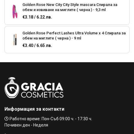
Golden Rose New City City Style mascara Спирала за
обем и извиване на миглите ( черна ) - 9,3 ml
€3.18 / 6.22 лв.
Golden Rose Perfect Lashes Ultra Volume x 4 Спирала за
обем на миглите ( черна ) - 9 ml
€3.40 / 6.65 лв.
Golden Rose Perfect Lashes 2 in1 Volume & Lenght
Спирала за обем и дължина - 9 ml
€3.40 / 6.65 лв.
Goldan Rose Infinity Lash Volume & Length Спирала за
мигли за обем и дължина-(черна)
€7.90 / 15.45 лв.
Информация за контакти
Golden Rose LASH LOVING Спирала за обем и дължина
Работно време: Пон-Съб 09:00 ч. - 17:30 ч.
на миглите - 12 ml
Почивен ден - Неделя
€5.12 / 10.01 лв.