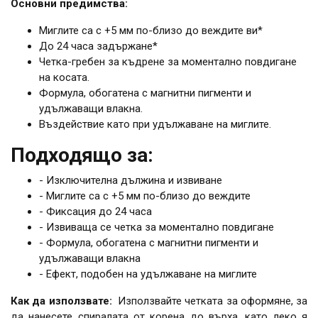
Основни предимства:
Миглите са с +5 мм по-близо до веждите ви*
До 24 часа задържане*
Четка-гребен за къдрене за моментално повдигане
на косата.
Формула, обогатена с магнитни пигменти и
удължаващи влакна.
Въздействие като при удължаване на миглите.
Подходящо за:
- Изключителна дължина и извиване
- Миглите са с +5 мм по-близо до веждите
- Фиксация до 24 часа
- Извиваща се четка за моментално повдигане
- Формула, обогатена с магнитни пигменти и
удължаващи влакна
- Ефект, подобен на удължаване на миглите
Как да използвате:
Използвайте четката за оформяне, за
да нанесете спиралата от корена до върха, като леко я