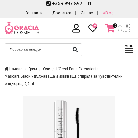
+359 897 897 101
Контакти
Доставка
За нас
#Blog
.00
0
0
0
EUR
МЕНЮ
Начало
Грим
Очи
L’Oréal Paris Extensionist
Mascara Black Удължаваща и извиваща спирала за чувствителни
очи,черна, 9,9ml