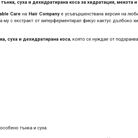
а тънка, суха и дехидратирана коса за хидратация, мекота и
table Care
на
Hair Company
е усъвършенствана версия на люб
а му с екстракт от хиперферментирал фикус кактус дълбоко х
ка, суха и дехидратирана коса
, която се нуждае от подхранва
особено тънка и суха.