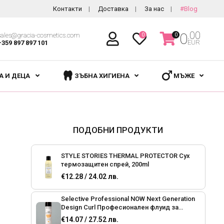
Контакти
Доставка
За нас
#Blog
.00
0
sales@gracia-cosmetics.com
0
0
EUR
+359 897 897 101
А И ДЕЦА
ЗЪБНА ХИГИЕНА
МЪЖЕ
ПОДОБНИ ПРОДУКТИ
STYLE STORIES THERMAL PROTECTOR Сух
термозащитен спрей, 200ml
€12.28 / 24.02 лв.
Selective Professional NOW Next Generation
Design Curl Професионален флуид за
дефиниране и фиксиране на къдриците ,
€14.07 / 27.52 лв.