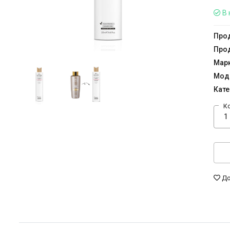
В 
Прод
Прод
Мар
Мод
Кате
К
До