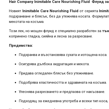
Hair Company Inimitable Care Nourishing Fluid Флуид з
Новият
Inimitable Care Nourishing Fluid
от серията
Inimi
подхранване и блясък, без да утежнява косата. Формулат
мекотата на косъма.
Този лек, но мощен флуид е специално разработен за
тън
копринено гладка, сияйна и лесна за разресване.
Предимства:
Подхранва и възстановява сухата и изтощена коса.
Осигурява дълбока хидратация и мекота.
Придава огледален блясък без утежняване.
Подобрява еластичността и здравината на косъма.
Улеснява разресването и предпазва от накъсване.
Подходящ за ежедневна употреба и всеки тип коса, 