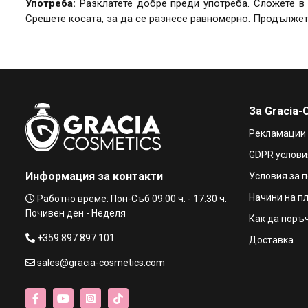
Употреба:
Разклатете добре преди употреба. Сложете в
Срешете косата, за да се разнесе равномерно. Продължет
За Gracia-
Рекламации
GDPR услови
Информация за контакти
Условия за 
Начини на п
Работно време: Пон-Съб 09:00 ч. - 17:30 ч.
Почивен ден - Неделя
Как да поръ
+359 897 897 101
Доставка
sales@gracia-cosmetics.com