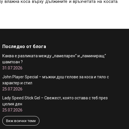
Framesi For Me 308 Elevate Me Curl Cream
ху влажна коса върху дължините и връхчетата на косата.
Крем за оформяне къдрици, 150ml
€14.27 / 27.91 лв.
€15.29 / 29.90 лв.
Последно от блога
Каква е разликата между „ламеларен“ и „ламиниращ“
шампоан ?
31.07.2026
John Player Special – мъжки душ гелове за коса и тяло с
характер и стил
25.07.2026
Lady Speed Stick Gel – Свежест, която остава с теб през
целия ден
25.07.2026
Виж всички теми