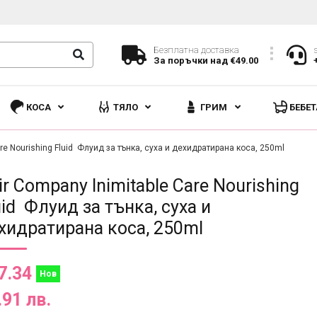
Безплатна доставка
За поръчки над €49.00
КОСА
ТЯЛО
ГРИМ
БЕБЕТ
are Nourishing Fluid Флуид за тънка, суха и дехидратирана коса, 250ml
ir Company Inimitable Care Nourishing
uid Флуид за тънка, суха и
хидратирана коса, 250ml
7.34
Нов
.91 лв.