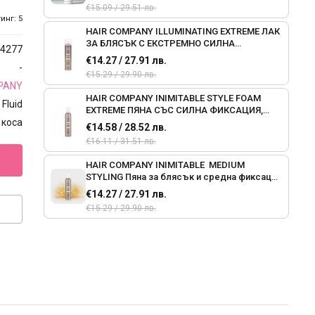
250ml
€15.09 / 29.51 лв.
инг: 5
HAIR COMPANY ILLUMINATING EXTREME ЛАК
ЗА БЛЯСЪК С ЕКСТРЕМНО СИЛНА
4277
ФИКСАЦИЯ, 500ml
€14.27 / 27.91 лв.
-
€15.29 / 29.90 лв.
PANY
HAIR COMPANY INIMITABLE STYLE FOAM
 Fluid
EXTREME ПЯНА СЪС СИЛНА ФИКСАЦИЯ,
 коса
250ml
€14.58 / 28.52 лв.
€16.11 / 31.51 лв.
HAIR COMPANY INIMITABLE MEDIUM
STYLING Пяна за блясък и средна фиксация
- 250ml
€14.27 / 27.91 лв.
€15.29 / 29.90 лв.
Yunsey Professional VIBRANT CURLS Пяна
за къдрици, която подобрява и дефинира
къдравата коса, 300ml
€11.98 / 23.43 лв.
Seri Gel Mousse Plus Volume Control - Гел-