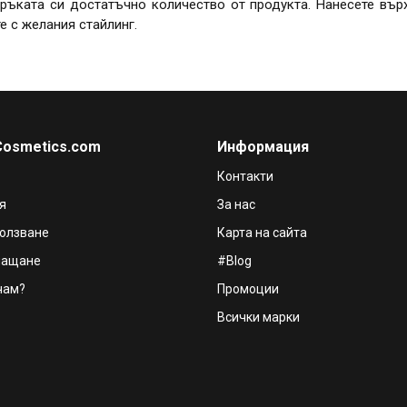
 ръката си достатъчно количество от продукта. Нанесете вър
е с желания стайлинг.
Cosmetics.com
Информация
Контакти
я
За нас
ползване
Карта на сайта
лащане
#Blog
чам?
Промоции
Всички марки