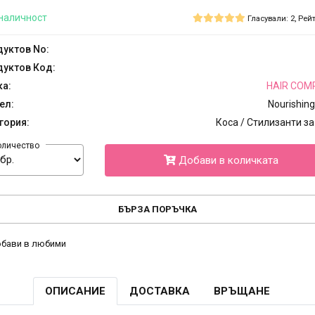
наличност
Гласували: 2, Рейт
уктов No:
уктов Код:
ка:
HAIR COM
ел:
Nourishing
гория:
Коса / Стилизанти за
оличество
Добави в количката
БЪРЗА ПОРЪЧКА
бави в любими
ОПИСАНИЕ
ДОСТАВКА
ВРЪЩАНЕ