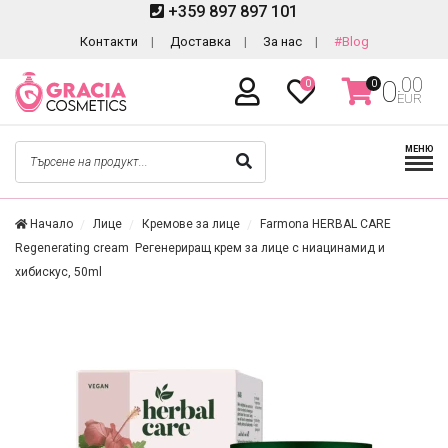
+359 897 897 101
Контакти
Доставка
За нас
#Blog
.00
0
0
0
EUR
МЕНЮ
Начало
Лице
Кремове за лице
Farmona HERBAL CARE
Regenerating cream Регенериращ крем за лице с ниацинамид и
хибискус, 50ml