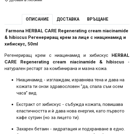
ОПИСАНИЕ
ДОСТАВКА
ВРЪЩАНЕ
Farmona HERBAL CARE Regenerating cream niacinamide
& hibiscus Регенериращ крем за лице с ниацинамид и
хибискус, 50ml
Регенериращ крем с ниацинамид и хибискус
HERBAL
CARE Regenerating cream niacinamide & hibiscus
-
натурален рестарт за комбинирана и мазна кожа.
Ниацинамид - изглаждам, изравнява тена и дава на
кожата ти онзи здравословен “да, спала съм осем
часа” вид.
Екстракт от хибискус - събужда кожата, повишава
еластичността и ѝ дава нова енергия, като първото
кафе сутрин (но за лицето ти).
Захарен бетаин - хидратация и подхранване в едно.