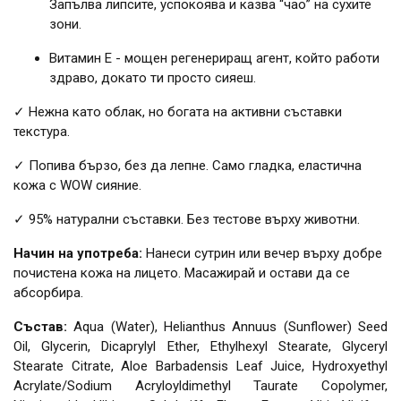
Запълва липсите, успокоява и казва “чао” на сухите
зони.
Витамин Е - мощен регенериращ агент, който работи
здраво, докато ти просто сияеш.
✓ Нежна като облак, но богата на активни съставки
текстура.
✓ Попива бързо, без да лепне. Само гладка, еластична
кожа с WOW сияние.
✓ 95% натурални съставки. Без тестове върху животни.
Начин на употреба:
Нанеси сутрин или вечер върху добре
почистена кожа на лицето. Масажирай и остави да се
абсорбира.
Състав:
Aqua (Water), Helianthus Annuus (Sunflower) Seed
Oil, Glycerin, Dicaprylyl Ether, Ethylhexyl Stearate, Glyceryl
Stearate Citrate, Aloe Barbadensis Leaf Juice, Hydroxyethyl
Acrylate/Sodium Acryloyldimethyl Taurate Copolymer,