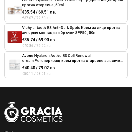
против стареене, 50ml
€35.54 / 69.51 лв.
€37.07 / 72.50 лв.
Vichy Liftactiv B3 Anti-Dark Spots Крем за лице против
хиперпигментация и бръчки SPF50 , 50ml
€35.74 / 69.90 лв.
€40.86 / 79.92 лв.
Avene Hyaluron Active B3 Cell Renewal
cream Регенериращ крем против стареене за всички
типове кожа,50ml
€40.40 / 79.02 лв.
€50.11 / 98.01 лв.
Avene Hyaluron Activ B3 Мулти Интензивен нощен крем
против стареене за всички типове кожа, 40 мл
€40.40 / 79.02 лв.
€50.11 / 98.01 лв.
VICHY NEOVADIOL PERI-MENOPAUSE Виши Неовадиол
Нощен Ревитализиращ Крем,50ml
€32.17 / 62.92 лв.
€35.74 / 69.90 лв.