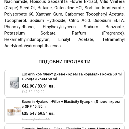
Niacinamide, Hibiscus Sabdariffa Flower Extract, Vitis Vinifera
(Grape) Seed Oil, Betaine, Octenidine HCl, Sorbitan Isostearate,
Polysorbate 60, Xanthan Gum, Carbomer, Tocopheryl Acetate,
Tocopherol, Sodium Hydroxide, Citric Acid, Disodium EDTA,
Phenoxyethanol, Ethylhexylglycerin, Sodium Benzoate,
Potassium Sorbate, Parfum (Fragrance),
Hexamethylindanopyran, Linalyl Acetate, Tetramethyl
Acetyloctahydronaphthalenes.
ПОДОБНИ ПРОДУКТИ
Eucerin комплект дневен крем за нормална кожа 50 ml
+ нощен крем 50 ml
€42.90 / 83.91 лв.
€47.50 / 92.90 лв.
Eucerin Hyaluron-Filler + Elasticity Еуцерин Дневен крем
с SPF 15, 50ml
€35.54 / 69.51 лв.
€37.07 / 72.50 лв.
Eucerin Hyaluron - Filler + Elasticity Еуцерин Нощен крем