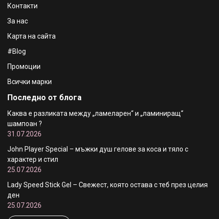
€18.90 / 36.97 лв.
Контакти
За нас
Карта на сайта
#Blog
Промоции
Всички марки
Последно от блога
Каква е разликата между „ламеларен“ и „ламиниращ“
шампоан ?
31.07.2026
John Player Special – мъжки душ гелове за коса и тяло с
характер и стил
25.07.2026
Lady Speed Stick Gel – Свежест, която остава с теб през целия
ден
25.07.2026