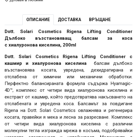
ОПИСАНИЕ
ДОСТАВКА
ВРЪЩАНЕ
Dott. Solari Cosmetics Rigena Lifting Conditioner
Дълбоко възстановяващ балсам за коса
с хиалуронова киселина, 200ml
Dott. Solari Cosmetics Rigena Lifting Conditioner с
кашмир и хиалуронова киселина
балсам дълбоко
възстановява косата, увредена, дехидратирана и
отслабена от химични или механични обработки.
Перфектно балансираната формула съдържа Hyamagic-
4D™, комплекс от четири вида хиалуронова киселина и
екстракт от кашмир, който предотвратява накъсването на
отслабената и увредена коса. Балсамът за повдигане
Rigena на Dott. Solari Cosmetics овлажнява и регенерира
косата, правейки я мека и лесна за разресване. Комплекс
от четири вида хиалуронова киселина с различни
молекулни тегла изгражда мрежа в косъма, подобрявайки