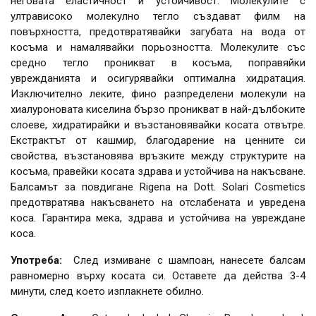
неговата еластичност и устойчивост. Молекулите с
ултрависоко молекулно тегло създават филм на
повърхността, предотвратявайки загубата на вода от
косъма и намалявайки порьозността. Молекулите със
средно тегло проникват в косъма, поправяйки
уврежданията и осигурявайки оптимална хидратация.
Изключително леките, фино разпределени молекули на
хиалуроновата киселина бързо проникват в най-дълбоките
слоеве, хидратирайки и възстановявайки косата отвътре.
Екстрактът от кашмир, благодарение на ценните си
свойства, възстановява връзките между структурите на
косъма, правейки косата здрава и устойчива на накъсване.
Балсамът за повдигане Rigena на Dott. Solari Cosmetics
предотвратява накъсването на отслабената и увредена
коса. Гарантира мека, здрава и устойчива на увреждане
коса.
Употреба:
След измиване с шампоан, нанесете балсам
равномерно върху косата си. Оставете да действа 3-4
минути, след което изплакнете обилно.