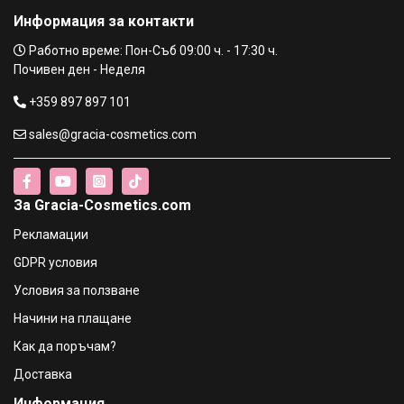
€5.58 / 10.91 лв.
Информация за контакти
Dove Advanced Colour Дав Балсам за боядисана коса
Работно време: Пон-Съб 09:00 ч. - 17:30 ч.
с колаген , 250ml
Почивен ден - Неделя
€5.58 / 10.91 лв.
+359 897 897 101
sales@gracia-cosmetics.com
Dove Advanced Volume Балсам за тънка коса без обем
, 250ml
€5.58 / 10.91 лв.
За Gracia-Cosmetics.com
Dove Advanced Shine Дав Подхранващ Балсам за
Рекламации
коса "Безупречна грижа" , 250ml
€5.58 / 10.91 лв.
GDPR условия
Условия за ползване
Lorvenn Silk Repaire Conditioning Балсам за
Начини на плащане
подхранване и блясък - 300ml
€8.65 / 16.92 лв.
Как да поръчам?
Доставка
Lorvenn Keratin Vitality Conditioning Cream Балсам с
Информация