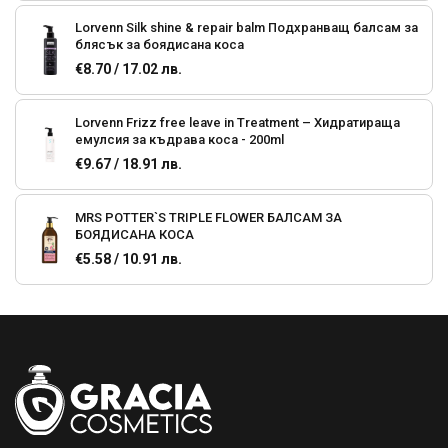
Lorvenn Silk shine & repair balm Подхранващ балсам за
блясък за боядисана коса
€8.70 / 17.02 лв.
Lorvenn Frizz free leave in Тreatment – Хидратираща
емулсия за къдрава коса - 200ml
€9.67 / 18.91 лв.
MRS POTTER`S TRIPLE FLOWER БАЛСАМ ЗА
БОЯДИСАНА КОСА
€5.58 / 10.91 лв.
MRS POTTER`S TRIPLE GRAIN БАЛСАМ ЗА УВРЕДЕНА
КОСА
€5.58 / 10.91 лв.
DOVE ADVANCED Regenerate Дав Балсам за коса за
жизненост и плътност, 250ml