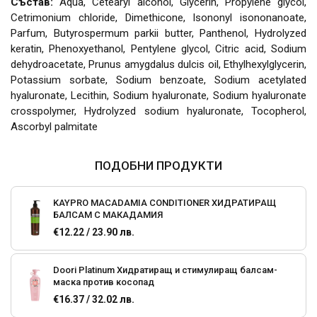
Състав:
Aqua, Cetearyl alcohol, Glycerin, Propylene glycol,
Cetrimonium chloride, Dimethicone, Isononyl isononanoate,
Parfum, Butyrospermum parkii butter, Panthenol, Hydrolyzed
keratin, Phenoxyethanol, Pentylene glycol, Citric acid, Sodium
dehydroacetate, Prunus amygdalus dulcis oil, Ethylhexylglycerin,
Potassium sorbate, Sodium benzoate, Sodium acetylated
hyaluronate, Lecithin, Sodium hyaluronate, Sodium hyaluronate
crosspolymer, Hydrolyzed sodium hyaluronate, Tocopherol,
Ascorbyl palmitate
ПОДОБНИ ПРОДУКТИ
KAYPRO MACADAMIA CONDITIONER ХИДРАТИРАЩ
БАЛСАМ С МАКАДАМИЯ
€12.22 / 23.90 лв.
Doori Platinum Хидратиращ и стимулиращ балсам-
маска против косопад
€16.37 / 32.02 лв.