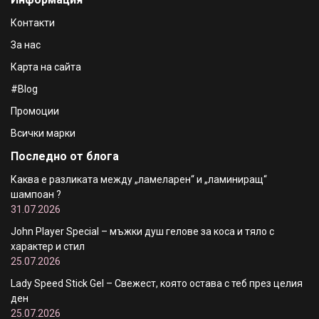
Кератин за слаба и боядисана коса , против косопад -
300 ml
€8.65 / 16.92 лв.
Контакти
За нас
Карта на сайта
#Blog
Промоции
Всички марки
Последно от блога
Каква е разликата между „ламеларен“ и „ламиниращ“
шампоан ?
31.07.2026
John Player Special – мъжки душ гелове за коса и тяло с
характер и стил
25.07.2026
Lady Speed Stick Gel – Свежест, която остава с теб през целия
ден
25.07.2026