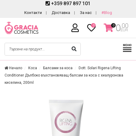
+359 897 897 101
Контакти
Доставка
За нас
#Blog
.00
0
0
0
EUR
МЕНЮ
Начало
Коса
Балсами за коса
Dott. Solari Rigena Lifting
Conditioner Дълбоко възстановяващ балсам за коса с хиалуронова
киселина, 200ml