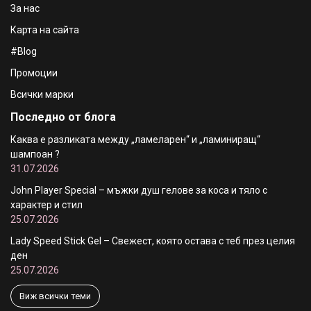
За нас
Карта на сайта
#Blog
Промоции
Всички марки
Последно от блога
Каква е разликата между „ламеларен“ и „ламиниращ“
шампоан ?
31.07.2026
John Player Special – мъжки душ гелове за коса и тяло с
характер и стил
25.07.2026
Lady Speed Stick Gel – Свежест, която остава с теб през целия
ден
25.07.2026
Виж всички теми