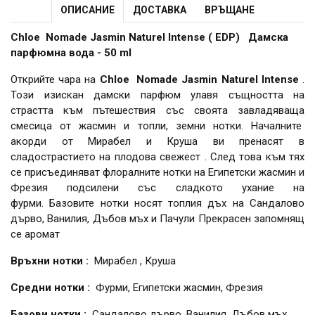
ОПИСАНИЕ
ДОСТАВКА
ВРЪЩАНЕ
Chloe Nomade Jasmin Naturel Intense ( EDP) Дамска
парфюмна вода - 50 ml
Открийте чара на
Chloe Nomade Jasmin Naturel Intense
.
Този изискан дамски парфюм улавя същността на
страстта към пътешествия със своята завладяваща
смесица от жасмин и топли, земни нотки. Началните
акорди от Мирабел и Круша ви пренасят в
сладострастието на плодова свежест . След това към тях
се присъединяват флоралните нотки на Египетски жасмин и
Фрезия подсилени със сладкото ухание на
фурми. Базовите нотки носят топлия дъх на Сандалово
дърво, Ванилия, Дъбов мъх и Пачули Прекрасен запомнящ
се аромат
Връхни нотки :
Мирабел , Круша
Средни нотки :
Фурми, Египетски жасмин, Фрезия
Базови нотки :
Сандалово дърво, Ванилия, Дъбов мъх,