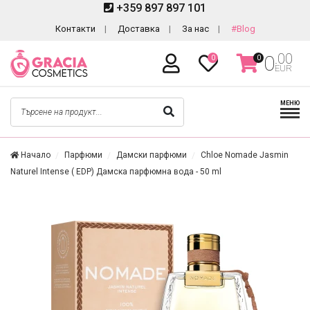
+359 897 897 101
Контакти
Доставка
За нас
#Blog
.00
0
0
0
EUR
МЕНЮ
Начало
Парфюми
Дамски парфюми
Chloe Nomade Jasmin
Naturel Intense ( EDP) Дамска парфюмна вода - 50 ml