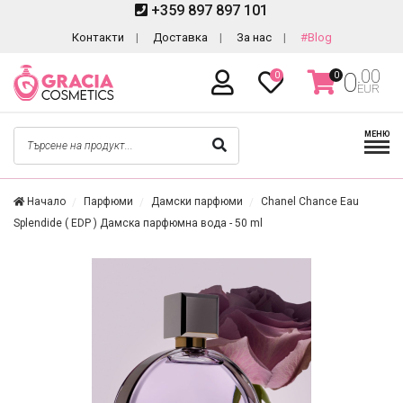
+359 897 897 101
Контакти
Доставка
За нас
#Blog
.00
0
0
0
EUR
МЕНЮ
Начало
Парфюми
Дамски парфюми
Chanel Chance Eau
Splendide ( EDP ) Дамска парфюмна вода - 50 ml