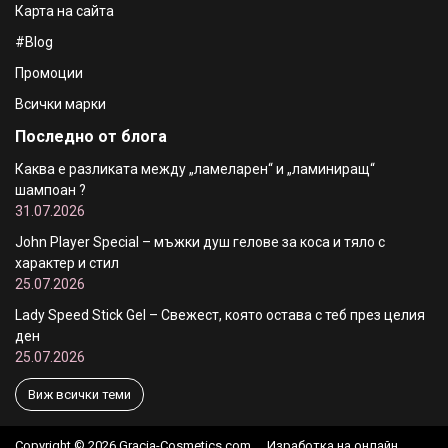
Карта на сайта
#Blog
Промоции
Всички марки
Последно от блога
Каква е разликата между „ламеларен“ и „ламиниращ“
шампоан ?
31.07.2026
John Player Special – мъжки душ гелове за коса и тяло с
характер и стил
25.07.2026
Lady Speed Stick Gel – Свежест, която остава с теб през целия
ден
25.07.2026
Виж всички теми
Copyright © 2026 Gracia-Cosmetics.com.
Изработка на онлайн