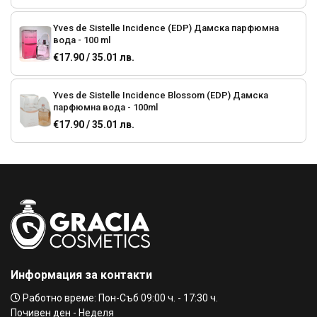
Yves de Sistelle Incidence (EDP) Дамска парфюмна
вода - 100 ml
€17.90 / 35.01 лв.
Yves de Sistelle Incidence Blossom (EDP) Дамска
парфюмна вода - 100ml
€17.90 / 35.01 лв.
Elizabeth Arden White Tea (EDТ) Дамска тоалетна вода
€26.59 / 52.01 лв.
€35.28 / 69.00 лв.
Elizabeth Arden Arden Beauty (EDP) Дамска парфюмна
вода
€25.06 / 49.01 лв.
Информация за контакти
DAVIDOFF Cool Wather (EDT) Тоалетна вода за жени -
Работно време: Пон-Съб 09:00 ч. - 17:30 ч.
100 ml
Почивен ден - Неделя