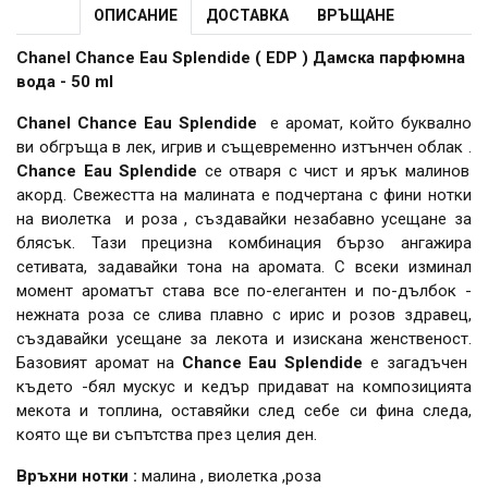
ОПИСАНИЕ
ДОСТАВКА
ВРЪЩАНЕ
Chanel Chance Eau Splendide ( EDP ) Дамска парфюмна
вода - 50 ml
Chanel Chance Eau Splendide
е аромат, който буквално
ви обгръща в лек, игрив и същевременно изтънчен облак .
Chance Eau Splendide
се отваря с чист и ярък малинов
акорд. Свежестта на малината е подчертана с фини нотки
на виолетка и роза , създавайки незабавно усещане за
блясък. Тази прецизна комбинация бързо ангажира
сетивата, задавайки тона на аромата. С всеки изминал
момент ароматът става все по-елегантен и по-дълбок -
нежната роза се слива плавно с ирис и розов здравец,
създавайки усещане за лекота и изискана женственост.
Базовият аромат на
Chance Eau Splendide
е загадъчен
където -бял мускус и кедър придават на композицията
мекота и топлина, оставяйки след себе си фина следа,
която ще ви съпътства през целия ден.
Връхни нотки :
малина , виолетка ,роза