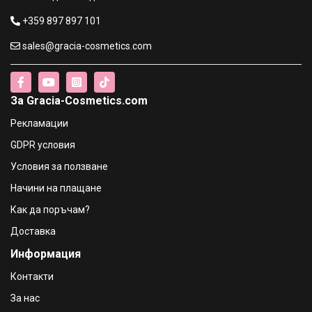
€35.28 / 69.00 лв.
+359 897 897 101
sales@gracia-cosmetics.com
TOM TAILOR Unified (EDP) Дамска парфюмна вода - 50
ml
€28.13 / 55.02 лв.
За Gracia-Cosmetics.com
TOM TAILOR For Her (EDT) Тоалетна вода за жени - 50
Рекламации
ml
€34.50 / 67.48 лв.
GDPR условия
Условия за ползване
s.Oliver Black Label (EDT) Тоалетна вода за жени - 50 ml
Начини на плащане
€29.66 / 58.01 лв.
Как да поръчам?
Доставка
KARL LAGERFELD Fleur D'orchidee (EDP) Дамска
Информация
парфюмна вода
€30.17 / 59.01 лв.
Контакти
За нас