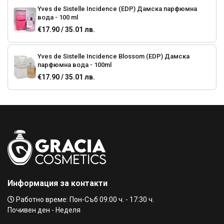
Yves de Sistelle Incidence (EDP) Дамска парфюмна
вода - 100 ml
€17.90 / 35.01 лв.
Yves de Sistelle Incidence Blossom (EDP) Дамска
парфюмна вода - 100ml
€17.90 / 35.01 лв.
Elizabeth Arden White Tea (EDТ) Дамска тоалетна вода
€26.59 / 52.01 лв.
€35.28 / 69.00 лв.
Elizabeth Arden Arden Beauty (EDP) Дамска парфюмна
вода
€25.06 / 49.01 лв.
Информация за контакти
DAVIDOFF Cool Wather (EDT) Тоалетна вода за жени -
Работно време: Пон-Съб 09:00 ч. - 17:30 ч.
100 ml
Почивен ден - Неделя
€35.28 / 69.00 лв.