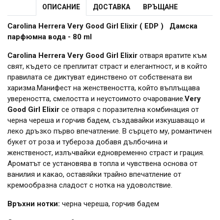
ОПИСАНИЕ
ДОСТАВКА
ВРЪЩАНЕ
Carolina Herrera Very Good Girl Elixir ( EDP ) Дамска
парфюмна вода - 80 ml
Carolina Herrera Very Good Girl Elixir
отваря вратите към
свят, където се преплитат страст и елегантност, и в който
правилата се диктуват единствено от собствената ви
харизма.Манифест на женствеността, който въплъщава
увереността, смелостта и неустоимото очарование.
Very
Good Girl Elixir
се отваря с поразителна комбинация от
черна череша и горчив бадем, създавайки изкушаващо и
леко дръзко първо впечатление. В сърцето му, романтичен
букет от роза и тубероза добавя дълбочина и
женственост, излъчвайки едновременно страст и грация.
Ароматът се установява в топла и чувствена основа от
ванилия и какао, оставяйки трайно впечатление от
кремообразна сладост с нотка на удоволствие.
Връхни нотки:
черна череша, горчив бадем