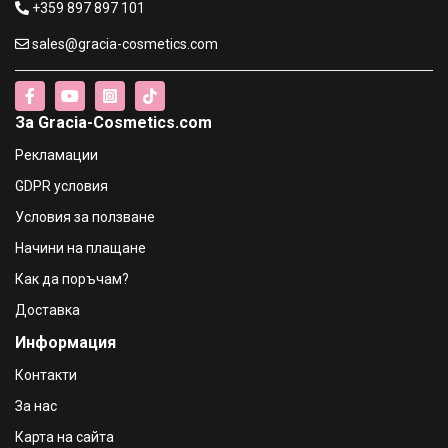
+359 897 897 101
sales@gracia-cosmetics.com
TOM TAILOR Unified (EDP) Дамска парфюмна вода - 50
ml
€28.13 / 55.02 лв.
За Gracia-Cosmetics.com
TOM TAILOR For Her (EDT) Тоалетна вода за жени - 50
Рекламации
ml
€34.50 / 67.48 лв.
GDPR условия
Условия за ползване
s.Oliver Black Label (EDT) Тоалетна вода за жени - 50 ml
Начини на плащане
€29.66 / 58.01 лв.
Как да поръчам?
Доставка
KARL LAGERFELD Fleur D'orchidee (EDP) Дамска
Информация
парфюмна вода
€30.17 / 59.01 лв.
Контакти
За нас
Карта на сайта