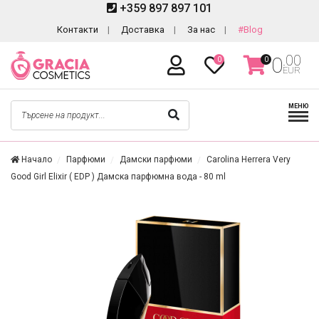
+359 897 897 101
Контакти
Доставка
За нас
#Blog
.00
0
0
0
EUR
МЕНЮ
Начало
Парфюми
Дамски парфюми
Carolina Herrera Very
Good Girl Elixir ( EDP ) Дамска парфюмна вода - 80 ml