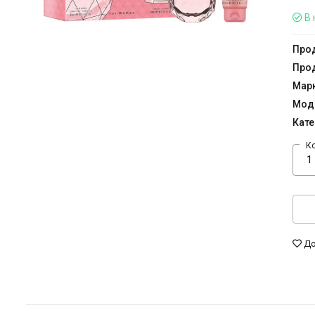
В 
Прод
Прод
Мар
Мод
Кате
К
До