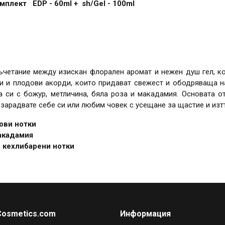
омплект EDP - 60ml + sh/Gel - 100ml
четание между изискан флорален аромат и нежен душ гел, ко
дни и плодови акорди, които придават свежест и ободряваща н
си с божур, метличина, бяла роза и макадамия. Основата о
 зарадвате себе си или любим човек с усещане за щастие и изт
дови нотки
макадамия
, кехлибарени нотки
Cosmetics.com
Информация