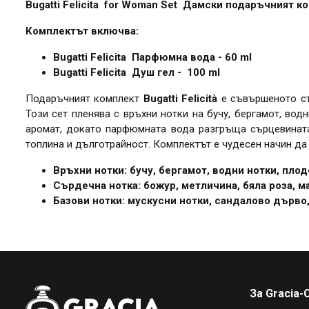
Bugatti Felicita for Woman Set Дамски подаръчният к
Комплектът включва:
Bugatti Felicita Парфюмна вода - 60 ml
Bugatti Felicita Душ гел - 100 ml
Подаръчният комплект
Bugatti Felicità
е съвършеното съ
Този сет пленява с връхни нотки на бучу, бергамот, во
аромат, докато парфюмната вода разгръща сърцевината 
топлина и дълготрайност. Комплектът е чудесен начин да
Връхни нотки: бучу, бергамот, водни нотки, пло
Сърдечна нотка: божур, метличина, бяла роза, 
Базови нотки: мускусни нотки, сандалово дърво
За Gracia-