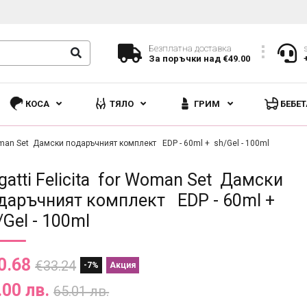
Безплатна доставка
За поръчки над €49.00
КОСА
ТЯЛО
ГРИМ
БЕБЕТ
Woman Set Дамски подаръчният комплект EDP - 60ml + sh/Gel - 100ml
gatti Felicita for Woman Set Дамски
даръчният комплект EDP - 60ml +
/Gel - 100ml
0.68
€33.24
-7%
Акция
.00 лв.
65.01 лв.