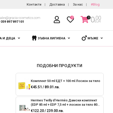
Контакти
Доставка
За нас
#Blog
.00
0
sales@gracia-cosmetics.com
0
0
EUR
+359 897 897 101
А И ДЕЦА
ЗЪБНА ХИГИЕНА
МЪЖЕ
ПОДОБНИ ПРОДУКТИ
Комплект 50 ml ЕДТ + 100 ml Лосион за тяло
€45.51 / 89.01 лв.
Hermes Twilly d’Hermès Дамски комплект
(EDP 85 ml + EDP 7,5 ml + лосион за тяло 80
ml)
€122.20 / 239.00 лв.