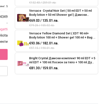
€132.43 / 259.01 лв.
инг: 5
Versace Crystal Noir Set ( 50 ml EDT + 50 ml
Body lotion + 50 ml Shower gel ) Дамски
4349
подаръчен комплект
€69.03 / 135.01 лв.
-
€79.26 / 155.02 лв.
gatti
Versace Yellow Diamond Set ( EDТ 90 ml+
licita
Body lotion 100 ml + Shower gel 100 ml + Bag )
лекти
Дамски подаръчен комплект
€93.06 / 182.01 лв.
€97.15 / 190.01 лв.
Bright Crystal Дамски комплект 90 ml EDT + 5
ml EDT + 100 ml Лосион за тяло + 100 ml Душ
гел
€81.30 / 159.01 лв.
BOSS Alive Дамски комплект 50 ml EDP + 75
ml Лосион за тяло
€66.47 / 130.00 лв.
Mon Guerlain Set ( 50 ml EDP + 5 ml EDP + 75
ml Body lotion) Дамски комплект