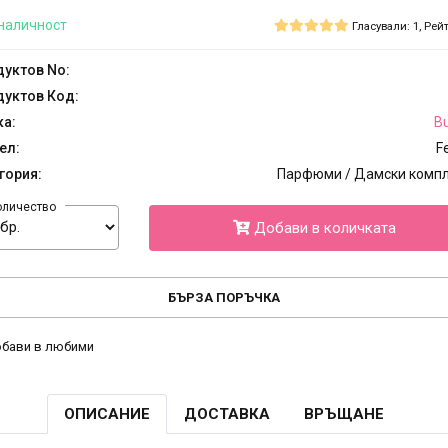
наличност
Гласували: 1, Рейт
уктов No:
уктов Код:
ка:
Bu
ел:
Fe
гория:
Парфюми / Дамски комп
оличество
Добави в количката
БЪРЗА ПОРЪЧКА
бави в любими
ОПИСАНИЕ
ДОСТАВКА
ВРЪЩАНЕ