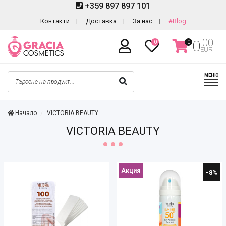
+359 897 897 101
Контакти
Доставка
За нас
#Blog
.00
0
0
0
EUR
МЕНЮ
Начало
VICTORIA BEAUTY
VICTORIA BEAUTY
Акция
-8%