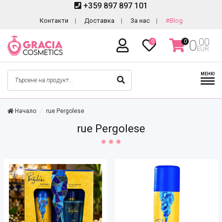
+359 897 897 101
Контакти
Доставка
За нас
#Blog
.00
0
0
0
EUR
МЕНЮ
Начало
rue Pergolese
rue Pergolese