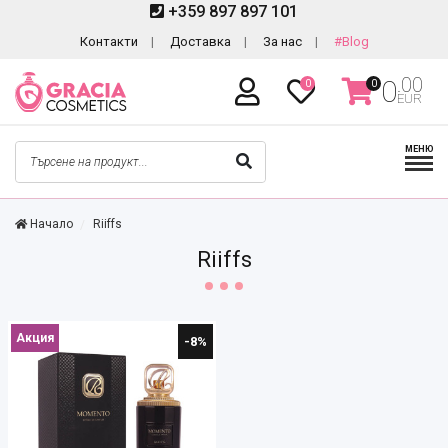
+359 897 897 101
Контакти
Доставка
За нас
#Blog
.00
0
0
0
EUR
МЕНЮ
Начало
Riiffs
Riiffs
Акция
-8%