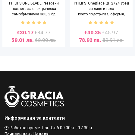
PHILIPS ONE BLADE Резервни
PHILIPS OneBlade QP 2724 Уред
ножчета за електрическа
за лице и тяло
самобръсначка​​​​​​​ 360, 2 бр.
което подстригва, оформя,
бръсне
€30.17
€34.77
€40.35
€45.97
59.01 лв.
68.00 лв.
78.92 лв.
89.91 лв.
Информация за контакти
Работно време: Пон-Съб 09:00 ч. - 17:30 ч.
Почивен ден - Неделя