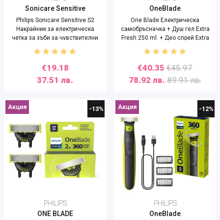
Sonicare Sensitive
OneBlade
Philips Sonicare Sensitive S2
One Blade Електрическа
Накрайник за електрическа
самобръсначка + Душ гел Extra
четка за зъби за чувствителни
Fresh 250 ml. + Део спрей Extra
венци - 2 броя
Fresh, 150 ml
€19.18
€40.35
€45.97
37.51 лв.
78.92 лв.
89.91 лв.
Акция
Акция
-13%
-12%
PHILIPS
PHILIPS
ONE BLADE
OneBlade