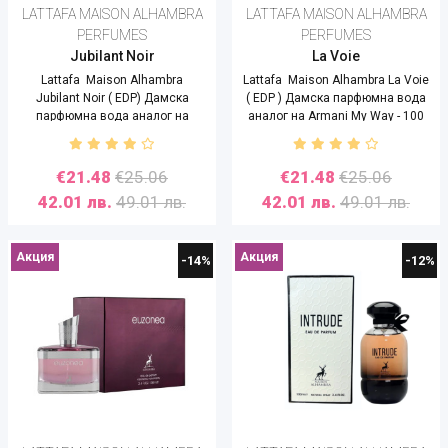
LATTAFA MAISON ALHAMBRA
LATTAFA MAISON ALHAMBRA
PERFUMES
PERFUMES
Jubilant Noir
La Voie
Lattafa Maison Alhambra
Lattafa Maison Alhambra La Voie
Jubilant Noir ( EDP) Дамска
( EDP ) Дамска парфюмна вода
парфюмна вода аналог на
аналог на Armani My Way - 100
Versace Crystal Noir - 100 ml
ml
€21.48
€25.06
€21.48
€25.06
42.01 лв.
49.01 лв.
42.01 лв.
49.01 лв.
Акция
Акция
-14%
-12%