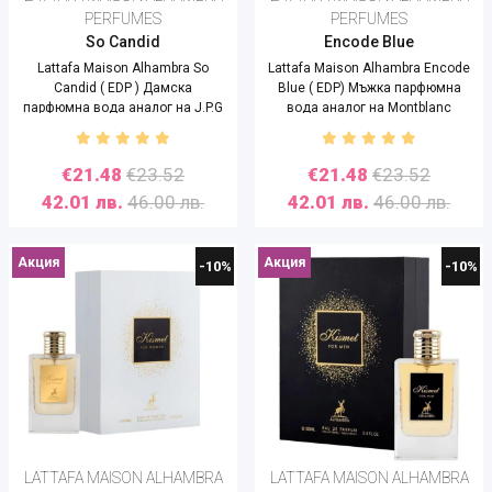
PERFUMES
PERFUMES
So Candid
Encode Blue
Lattafa Maison Alhambra So
Lattafa Maison Alhambra Encode
Candid ( EDP ) Дамска
Blue ( EDP) Мъжка парфюмна
парфюмна вода аналог на J.P.G
вода аналог на Montblanc
So Scandal- 85 ml
Explorer Blue - 100 ml
€21.48
€23.52
€21.48
€23.52
42.01 лв.
46.00 лв.
42.01 лв.
46.00 лв.
Акция
Акция
-10%
-10%
LATTAFA MAISON ALHAMBRA
LATTAFA MAISON ALHAMBRA