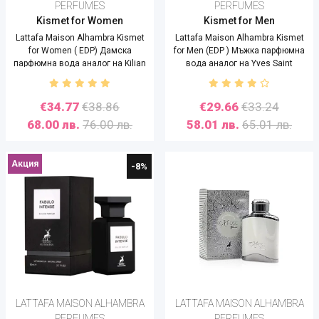
PERFUMES
PERFUMES
Kismet for Women
Kismet for Men
Lattafa Maison Alhambra Kismet
Lattafa Maison Alhambra Kismet
for Women ( EDP) Дамска
for Men (EDP ) Мъжка парфюмна
парфюмна вода аналог на Kilian
вода аналог на Yves Saint
Good Girl Gone Bad - 100 ml
Laurent / Tuxedo - 100 ml
€34.77
€38.86
€29.66
€33.24
68.00 лв.
76.00 лв.
58.01 лв.
65.01 лв.
Акция
-8%
LATTAFA MAISON ALHAMBRA
LATTAFA MAISON ALHAMBRA
PERFUMES
PERFUMES