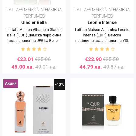
LATTAFA MAISON ALHAMBRA
LATTAFA MAISON ALHAMBRA
PERFUMES
PERFUMES
Glacier Bella
Leonie Intense
Lattafa Maison Alhambra Glacier
Lattafa Maison Alhambra Leonie
Bella ( EDP ) Дамска парфюмна
Intense (EDP ) Дамска
вода аналог на JPG La Belle -
парфюмна вода аналог на YSL
100 ml
Libre Intense- 100 ml
€23.01
€25.06
€22.90
€25.50
45.00 лв.
49.01 лв.
44.79 лв.
49.87 лв.
Акция
-12%