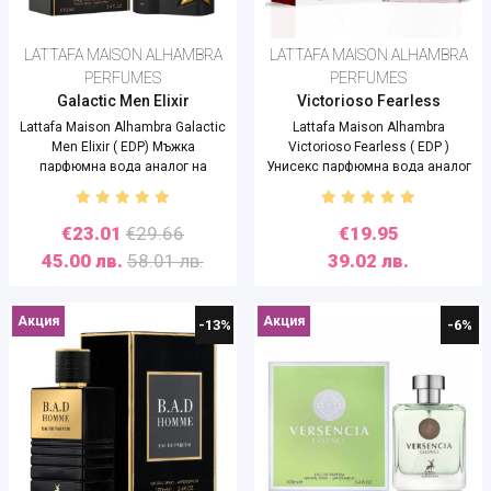
LATTAFA MAISON ALHAMBRA
LATTAFA MAISON ALHAMBRA
PERFUMES
PERFUMES
Galactic Men Elixir
Victorioso Fearless
Lattafa Maison Alhambra Galactic
Lattafa Maison Alhambra
Men Elixir ( EDP) Мъжка
Victorioso Fearless ( EDP )
парфюмна вода аналог на
Унисекс парфюмна вода аналог
Muger A*Man Pure Malt Creation -
на Parfums De Marly Althaïr - 100
100 ml
ml
€23.01
€29.66
€19.95
45.00 лв.
58.01 лв.
39.02 лв.
Акция
Акция
-13%
-6%