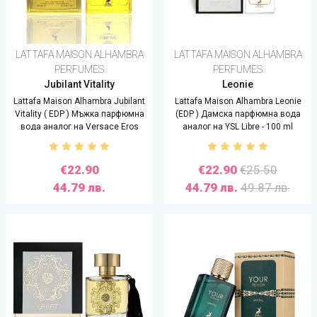
LATTAFA MAISON ALHAMBRA
LATTAFA MAISON ALHAMBRA
PERFUMES
PERFUMES
Jubilant Vitality
Leonie
Lattafa Maison Alhambra Jubilant
Lattafa Maison Alhambra Leonie
Vitality ( EDP ) Мъжка парфюмна
(EDP ) Дамска парфюмна вода
вода аналог на Versace Eros
аналог на YSL Libre - 100 ml
Energi - 100 ml
€22.90
€22.90
€25.50
44.79 лв.
44.79 лв.
49.87 лв.