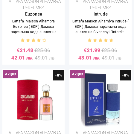
LATTAFA MAISON ALHAMBRA
LATTAFA MAISON ALHAMBRA
PERFUMES
PERFUMES
Euzonea
Intrude
Lattafa Maison Alhambra
Lattafa Maison Alhambra Intrude (
Euzonea ( EDP ) Дамска
EDP ) Дамска парфюмна вода
парфюмна вода аналог на
аналог на Givenchy L'Interdit -
Calvin Klein Euphoria- 100 ml
100 ml
€21.48
€25.06
€21.99
€25.06
42.01 лв.
49.01 лв.
43.01 лв.
49.01 лв.
Акция
Акция
-8%
-8%
LATTAFA MAISON ALHAMBRA
LATTAFA MAISON ALHAMBRA