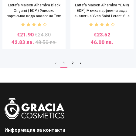
Lattafa Maison Alhambra Black
Lattafa Maison Alhambra YEAH!(
Origami ( EDP ) Унисекс
EDP ) Мъжка парфюмна вода
парфюмна вода аналог на Tom
аналог на Yves Saint Lorent Y Le
Ford Black Orchid - 100 ml
parfum - 100ml
€21.90
€24.80
€23.52
42.83 лв.
48.50 лв.
46.00 лв.
‹
1
2
›
Информация за контакти