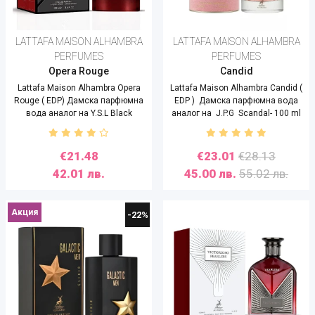
LATTAFA MAISON ALHAMBRA
LATTAFA MAISON ALHAMBRA
PERFUMES
PERFUMES
Opera Rouge
Candid
Lattafa Maison Alhambra Opera
Lattafa Maison Alhambra Candid (
Rouge ( EDP) Дамска парфюмна
EDP ) Дамска парфюмна вода
вода аналог на Y.S.L Black
аналог на J.P.G Scandal- 100 ml
Opium Over Red - 100 ml
€21.48
€23.01
€28.13
42.01 лв.
45.00 лв.
55.02 лв.
Акция
-22%