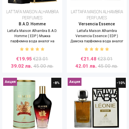
LATTAFA MAISON ALHAMBRA
LATTAFA MAISON ALHAMBRA
PERFUMES
PERFUMES
B.A.D. Homme
Versencia Essence
Lattafa Maison Alhambra B.A.D.
Lattafa Maison Alhambra
Homme ( EDP ) Мъжка
Versencia Essence ( EDP )
парфюмна вода аналог на
Дамска парфюмна вода аналог
Carolina Herrera Bad Boy - 100 ml
на Versace Versense - 100 ml
€19.95
€23.01
€21.48
€23.01
39.02 лв.
45.00 лв.
42.01 лв.
45.00 лв.
Акция
Акция
-8%
-10%