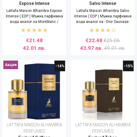
Expose Intense
Salvo Intense
Lattafa Maison Alhambra Expose
Lattafa Maison Alhambra Salvo
Intense ( EDP ) Мъжка парфюмна
Intense ( EDP ) Мъжка парфюмна
вода аналог на Montblanc /
вода аналог на - Dior Sauvage-
Legend Intense - 100 ml
100 ml
€21.48
€22.48
€25.06
42.01 лв.
43.97 лв.
49.01 лв.
Акция
-14%
-15%
LATTAFA MAISON ALHAMBRA
LATTAFA MAISON ALHAMBRA
PERFUMES
PERFUMES