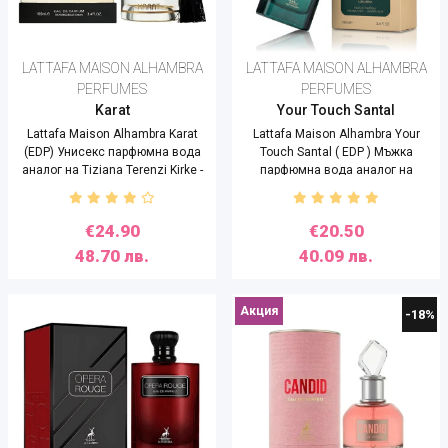
LATTAFA MAISON ALHAMBRA
LATTAFA MAISON ALHAMBRA
PERFUMES
PERFUMES
Karat
Your Touch Santal
Lattafa Maison Alhambra Karat
Lattafa Maison Alhambra Your
(EDP) Унисекс парфюмна вода
Touch Santal ( EDP ) Мъжка
аналог на Tiziana Terenzi Kirke -
парфюмна вода аналог на
100 ml
G.Armani Stronger With You
Sandalwood- 100 ml
€24.90
€20.50
48.70 лв.
40.09 лв.
Акция
-18%