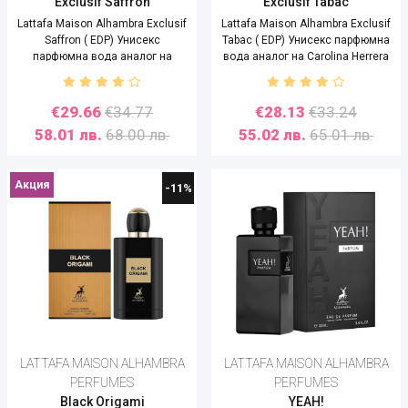
Exclusif Saffron
Exclusif Tabac
Lattafa Maison Alhambra Exclusif
Lattafa Maison Alhambra Exclusif
Saffron ( EDP) Унисекс
Tabac ( EDP) Унисекс парфюмна
парфюмна вода аналог на
вода аналог на Carolina Herrera
Carolina Herrera Saffron Lazuli -
Mystery Tobacco - 100 ml
100 ml
€29.66
€34.77
€28.13
€33.24
58.01 лв.
68.00 лв.
55.02 лв.
65.01 лв.
Акция
-11%
LATTAFA MAISON ALHAMBRA
LATTAFA MAISON ALHAMBRA
PERFUMES
PERFUMES
Black Origami
YEAH!