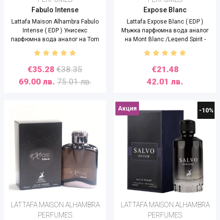
Fabulo Intense
Expose Blanc
Lattafa Maison Alhambra Fabulo
Lattafa Expose Blanc ( EDP )
Intense ( EDP ) Унисекс
Мъжка парфюмна вода аналог
парфюмна вода аналог на Tom
на Mont Blanc /Legend Spirit -
Ford / Fucking Fabulous - 80 ml
100 ml
€35.28
€38.35
€21.48
69.00 лв.
75.01 лв.
42.01 лв.
Акция
-10%
LATTAFA MAISON ALHAMBRA
LATTAFA MAISON ALHAMBRA
PERFUMES
PERFUMES