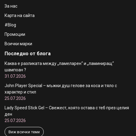
За нас
Карта на сайта
#Blog
Промоции
Всички марки
Последно от блога
Каква е разликата между „ламеларен“ и „ламиниращ“
шампоан ?
31.07.2026
John Player Special – мъжки душ гелове за коса и тяло с
характер и стил
25.07.2026
Lady Speed Stick Gel – Свежест, която остава с теб през целия
ден
25.07.2026
Виж всички теми