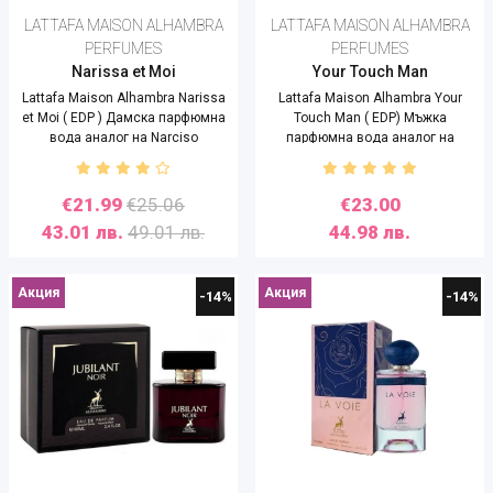
LATTAFA MAISON ALHAMBRA
LATTAFA MAISON ALHAMBRA
PERFUMES
PERFUMES
Narissa et Moi
Your Touch Man
Lattafa Maison Alhambra Narissa
Lattafa Maison Alhambra Your
et Moi ( EDP ) Дамска парфюмна
Touch Man ( EDP) Мъжка
вода аналог на Narciso
парфюмна вода аналог на
Rodriguez All Of Me - 100 ml
Armani Stronger with you - 100 ml
€21.99
€25.06
€23.00
43.01 лв.
49.01 лв.
44.98 лв.
Акция
Акция
-14%
-14%