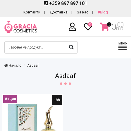
+359 897 897 101
Контакти
Доставка
За нас
#Blog
.00
0
0
0
EUR
МЕНЮ
Начало
Asdaaf
Asdaaf
Акция
-8%