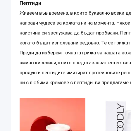
Пептиди
Живеем във времена, в които буквално всеки д
направи чудеса за кожата ни на момента. Някои
наистина си заслужава да бъдат пробвани. Пепт
когато бъдат използвани редовно. Те се грижат
Преди да изберем точната грижа за нашата кожа
амино киселини, които представляват естествен
продукти пептидите имитират протеиновите реше
ни с любими кремове с пептиди ви предлагаме