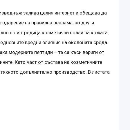
 изведнъж залива целия интернет и обещава да
агодарение на правилна реклама, но други
еално носят редица козметични ползи за кожата,
жедневните вредни влияния на околоната среда.
ка модерните пептиди – те са къси вериги от
ините. Като част от състава на козметичните
н тяхното допълнително производство. В листата