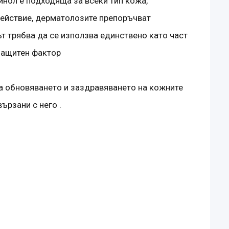
инол е подходяща за всеки тип кожа,
действие, дерматолозите препоръчват
т трябва да се използва единствено като част
 защитен фактор
ра обновяването и заздравяването на кожните
вързани с него .