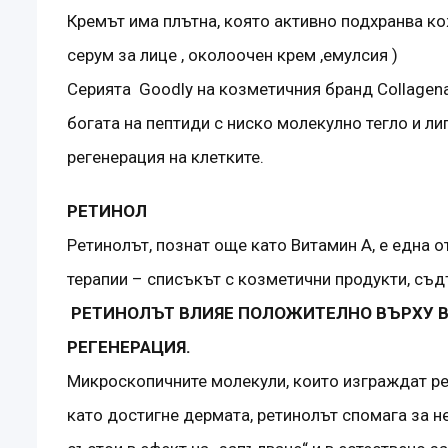
Кремът има плътна, която активно подхранва ко
серум за лице , околоочен крем ,емулсия )
Серията Goodly на козметичния бранд Collagena
богата на пептиди с ниско молекулно тегло и л
регенерация на клетките.
РЕТИНОЛ
Ретинолът, познат още като Витамин А, е една 
терапии – списъкът с козметични продукти, съд
РЕТИНОЛЪТ ВЛИЯЕ ПОЛОЖИТЕЛНО ВЪРХУ В
РЕГЕНЕРАЦИЯ.
Микроскопичните молекули, които изграждат ре
като достигне дермата, ретинолът спомага за н