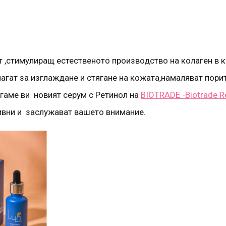
 ,стимулиращ естественото производство на колаген в к
гат за изглаждане и стягане на кожата,намаляват порит
агаме ви новият серум с Ретинол на
BIOTRADE -Biotrade Re
ивни и заслужават вашето внимание.