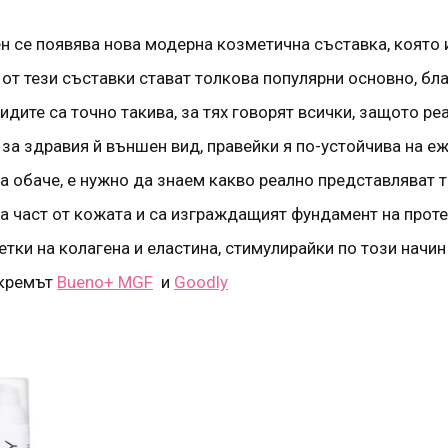
ен се появява нова модерна козметична съставка, която
 от тези съставки стават толкова популярни основно, бл
идите са точно такива, за тях говорят всички, защото р
 за здравия й външен вид, правейки я по-устойчива на е
 обаче, е нужно да знаем какво реално представляват та
а част от кожата и са изграждащият фундамент на проте
тки на колагена и еластина, стимулирайки по този начи
 кремът
Bueno+ MGF
и
Goodly