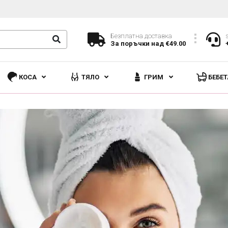
Безплатна доставка
За поръчки над €49.00
КОСА
ТЯЛО
ГРИМ
БЕБЕТ