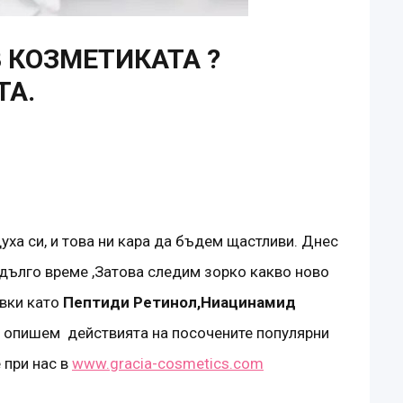
 КОЗМЕТИКАТА ?
ТА.
уха си, и това ни кара да бъдем щастливи. Днес
ълго време ,Затова следим зорко какво ново
вки като
Пептиди Ретинол,Ниацинамид
 ще опишем действията на посочените популярни
 при нас в
www.gracia-cosmetics.com