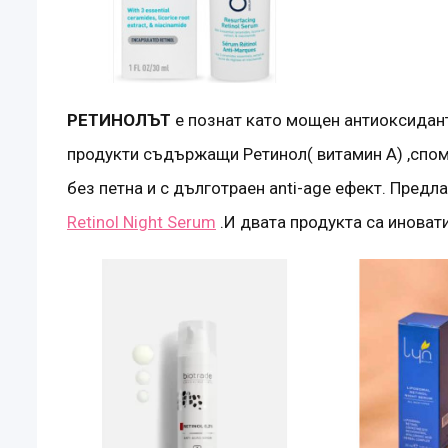
РЕТИНОЛЪТ
е познат като мощен антиоксидант
продукти съдържащи Ретинол( витамин А) ,спома
без петна и с дълготраен anti-age ефект. Предл
Retinol Night Serum
.И двата продукта са иноват