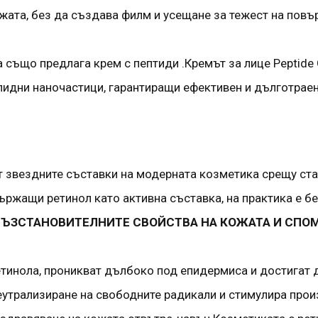
жата, без да създава филм и усещане за тежест на повъ
 също предлага крем с пептиди .Кремът за лице Peptide
ипидни наночастици, гарантиращи ефективен и дълготраен
от звездните съставки на модерната козметика срещу ста
ържащи ретинол като активна съставка, на практика е бе
ЪЗСТАНОВИТЕЛНИТЕ СВОЙСТВА НА КОЖАТА И СПОМА
тинола, проникват дълбоко под епидермиса и достигат д
еутрализиране на свободните радикали и стимулира произ