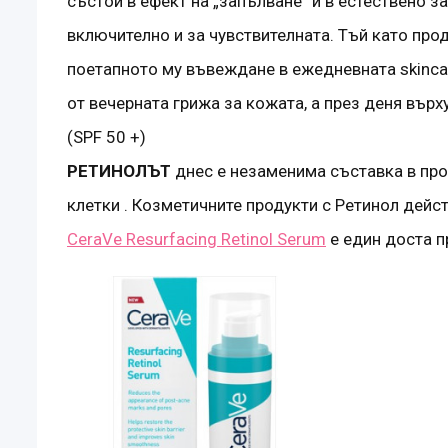
състои в ефект на „запълване“ и в естествено 
включително и за чувствителната. Тъй като пр
поетапното му въвеждане в ежедневната skincar
от вечерната грижа за кожата, а през деня вър
(SPF 50 +)
РЕТИНОЛЪТ
днес е незаменима съставка в про
клетки . Козметичните продукти с Ретинол дейс
CeraVe Resurfacing Retinol Serum
е един доста п