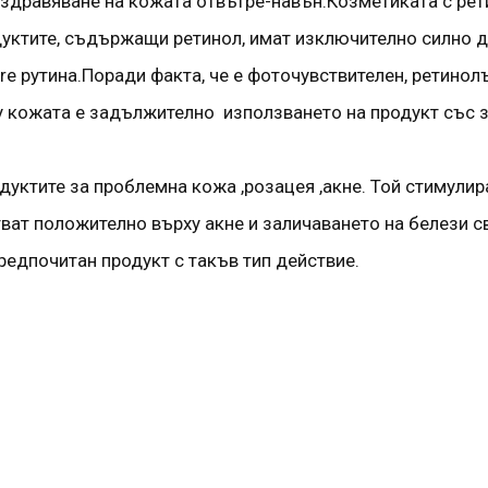
заздравяване на кожата отвътре-навън.Козметиката с рет
одуктите, съдържащи ретинол, имат изключително силно 
e рутина.Поради факта, че е фоточувствителен, ретинолъ
ху кожата е задължително използването на продукт със
дуктите за проблемна кожа ,розацея ,акне. Той стимули
тват положително върху акне и заличаването на белези с
редпочитан продукт с такъв тип действие.