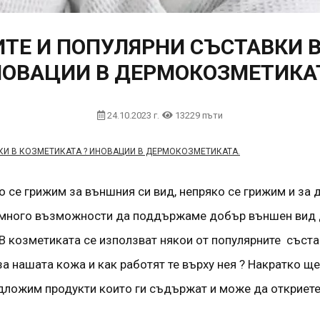
ИТЕ И ПОПУЛЯРНИ СЪСТАВКИ В
ОВАЦИИ В ДЕРМОКОЗМЕТИКА
24.10.2023 г.
13229 пъти
КИ В КОЗМЕТИКАТА ? ИНОВАЦИИ В ДЕРМОКОЗМЕТИКАТА.
 се грижим за външния си вид, непряко се грижим и за д
а много възможности да поддържаме добър външен вид д
 В козметиката се използват някои от популярните съста
х за нашата кожа и как работят те върху нея ? Накратко
едложим продукти които ги съдържат и може да откриете