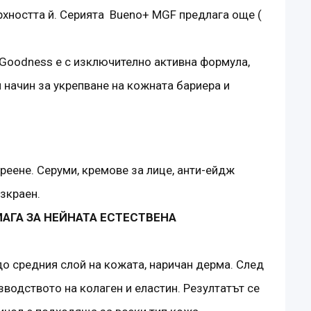
рхността й. Серията Bueno+ MGF предлага още (
 Goodness е с изключително активна формула,
 начин за укрепване на кожната бариера и
реене. Серуми, кремове за лице, анти-ейдж
зкраен.
ГА ЗА НЕЙНАТА ЕСТЕСТВЕНА
о средния слой на кожата, наричан дерма. След
водството на колаген и еластин. Резултатът се