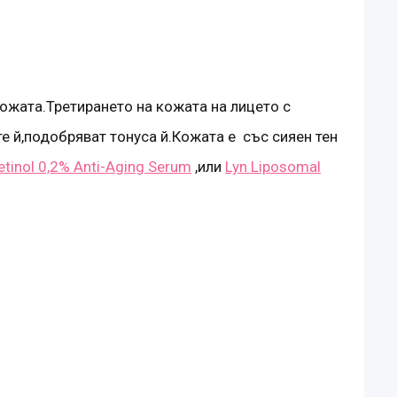
ожата.Третирането на кожата на лицето с
е й,подобряват тонуса й.Кожата е със сияен тен
tinol 0,2% Anti-Aging Serum
,или
Lyn Liposomal