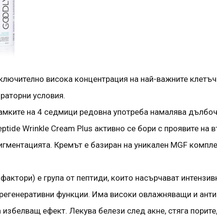
лючително висока концентрация на най-важните клетъчн
ораторни условия.
ките на 4 седмици редовна употреба намалява дълбочин
tide Wrinkle Cream Plus активно се бори с проявите на 
пигментацията. Кремът е базиран на уникален MGF компл
 фактори) е група от пептиди, които насърчават интензив
 регенеративни функции. Има високи овлажняващи и анти
 избелващ ефект. Лекува белези след акне, стяга порите