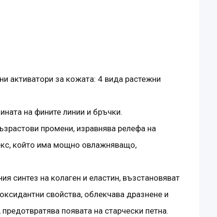
и активатори за кожата: 4 вида растежни
ата на фините линии и бръчки.
възрастови промени, изравнява релефа на
екс, който има мощно овлажняващо,
ния синтез на колаген и еластин, възстановяват
оксидантни свойства, облекчава дразнене и
, предотвратява появата на старчески петна.