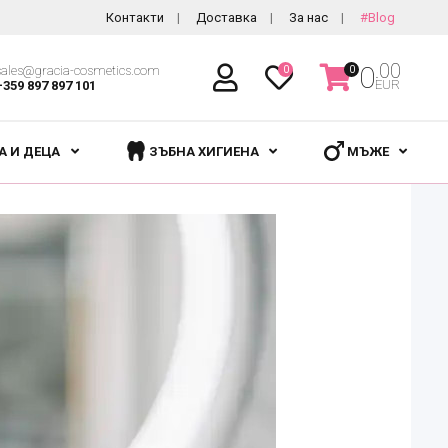
Контакти
Доставка
За нас
#Blog
.00
0
sales@gracia-cosmetics.com
0
0
EUR
+359 897 897 101
А И ДЕЦА
ЗЪБНА ХИГИЕНА
МЪЖЕ