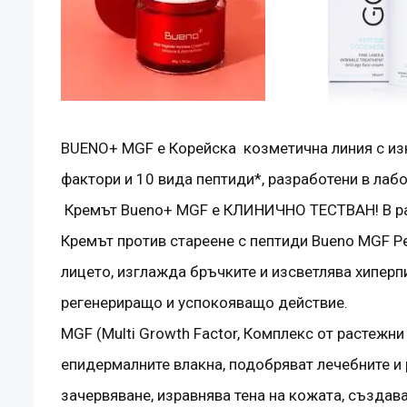
BUENO+ MGF е Корейска козметична линия с изк
фактори и 10 вида пептиди*, разработени в лаб
Кремът Bueno+ MGF е КЛИНИЧНО ТЕСТВАН! В рам
Кремът против стареене с пептиди Bueno MGF Pep
лицето, изглажда бръчките и изсветлява хипер
регенериращо и успокояващо действие.
MGF (Multi Growth Factor, Комплекс от растежни
епидермалните влакна, подобряват лечебните и
зачервяване, изравнява тена на кожата, създава