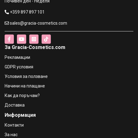
Почивен ден - Неделя
€12.22 / 23.90 лв.
+359 897 897 101
InimitableStyle IlluminatingShampoo-Шампоан за повече
sales@gracia-cosmetics.com
блясък PH 5.5 , 250ml
€14.27 / 27.91 лв.
€15.29 / 29.90 лв.
За Gracia-Cosmetics.com
Mi Amante Ella Renew Миаманте Кератинов Шампоан за
всеки тип коса, 300ml
Рекламации
€18.16 / 35.52 лв.
GDPR условия
€19.69 / 38.51 лв.
Условия за ползване
Mi Amante Ella Volume Миаманте Шампоан за обем без
сулфати, 300ml
Начини на плащане
€17.13 / 33.50 лв.
Как да поръчам?
€18.67 / 36.52 лв.
Доставка
Klorane Shampoo Шампоан с хинин и органичен
Информация
еделвайс Против косопад и оредяваща коса 400ml
€18.90 / 36.97 лв.
Контакти
За нас