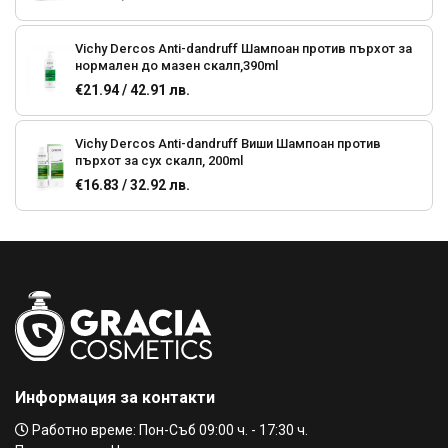
Vichy Dercos Anti-dandruff Шампоан против пърхот за
нормален до мазен скалп,390ml
€21.94 / 42.91 лв.
Vichy Dercos Anti-dandruff Виши Шампоан против
пърхот за сух скалп, 200ml
€16.83 / 32.92 лв.
Vichy Dercos Dry scalp Виши Шампоан против пърхот за
сух скалп, 390ml
€21.94 / 42.91 лв.
Vichy Dercos ВИШИ ДЕРКОС шампоан против пърхот
за чувствителен скалп, 200ml
€16.83 / 32.92 лв.
Информация за контакти
KAYPRO BOTU-CURE SHAMPOO БОТОКС ШАМПОАН С
Работно време: Пон-Съб 09:00 ч. - 17:30 ч.
ПЕПТИДИ ЗА СИЛНО УВРЕДЕНА КОСА