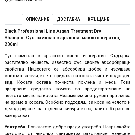
ОПИСАНИЕ
ДОСТАВКА
ВРЪЩАНЕ
Black Professional Line Argan Treatment Dry
Shampoo Сух шампоан с арганово масло и кератин,
200ml
Сух шампоан с арганово масло и кератин. Съдържа
растително нишесте, известно със своите абсорбиращи
свойства. Нишестето се абсорбира добре и изсушава
мастните жлези, което придава на косата чист и подреден
вид. Косата остава по-чиста, по-лека и мека. Това
прекрасно средство помага за предотвратяване на
честото миене на косата. Незаменим инструмент при липса
на време в косата. Особено подходящ за коса на челото и
дезодориране на отделни кичури коса, които бързо се
замърсяват.
Употреба:
Разклатете добре преди употреба. Напръскайте
средство от няколко сантиметра разстояние, нанесете