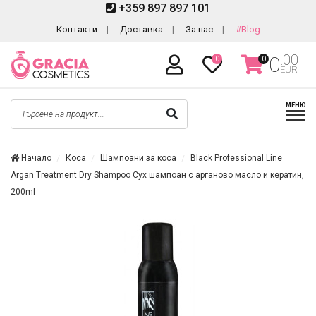
+359 897 897 101
Контакти
Доставка
За нас
#Blog
.00
0
0
0
EUR
МЕНЮ
Начало
Коса
Шампоани за коса
Black Professional Line
Argan Treatment Dry Shampoo Сух шампоан с арганово масло и кератин,
200ml