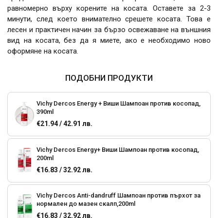
равномерно върху корените на косата. Оставете за 2-3
минути, след което внимателно срешете косата. Това е
лесен и практичен начин за бързо освежаване на външния
вид на косата, без да я миете, ако е необходимо ново
оформяне на косата.
ПОДОБНИ ПРОДУКТИ
Vichy Dercos Energy + Виши Шампоан против косопад,
390ml
€21.94 / 42.91 лв.
Vichy Dercos Energy+ Виши Шампоан против косопад,
200ml
€16.83 / 32.92 лв.
Vichy Dercos Anti-dandruff Шампоан против пърхот за
нормален до мазен скалп,200ml
€16.83 / 32.92 лв.