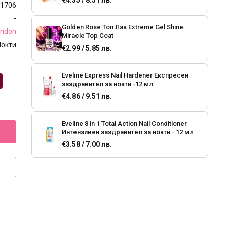
€4.35 / 8.51 лв.
1706
-
Golden Rose Топ Лак Extreme Gel Shine
ondon
Miracle Top Coat
Нокти
€2.99 / 5.85 лв.
Eveline Express Nail Hardener Експресен
заздравител за нокти -12 мл
€4.86 / 9.51 лв.
Eveline 8 in 1 Total Action Nail Conditioner
Интензивен заздравител за нокти - 12 мл
€3.58 / 7.00 лв.
Eveline X-TREME Gel efect Top Coat Топ лак с
гел ефект върху нокъта - 12 мл
€3.58 / 7.00 лв.
Catrice Power Gel 2 in1 База и топ лак -10,5