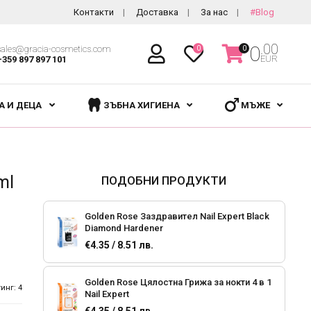
Контакти
Доставка
За нас
#Blog
.00
0
sales@gracia-cosmetics.com
0
0
EUR
+359 897 897 101
А И ДЕЦА
ЗЪБНА ХИГИЕНА
МЪЖЕ
ml
ПОДОБНИ ПРОДУКТИ
Golden Rose Заздравител Nail Expert Black
Diamond Hardener
€4.35 / 8.51 лв.
Golden Rose Цялостна Грижа за нокти 4 в 1
инг: 4
Nail Expert