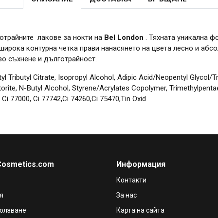
отрайните лакове за нокти на
Bel London
. Тяхната уникална ф
ирока контурна четка прави нанасянето на цвета лесно и абсол
зо съхнене и дълготрайност.
etyl Tributyl Citrate, Isopropyl Alcohol, Adipic Acid/Neopentyl Glycol
te, N-Butyl Alcohol, Styrene/Acrylates Copolymer, Trimethylpentaene
 Ci 77000, Ci 77742,Ci 74260,Ci 75470,Tin Oxid
Cosmetics.com
Информация
Контакти
я
За нас
ползване
Карта на сайта