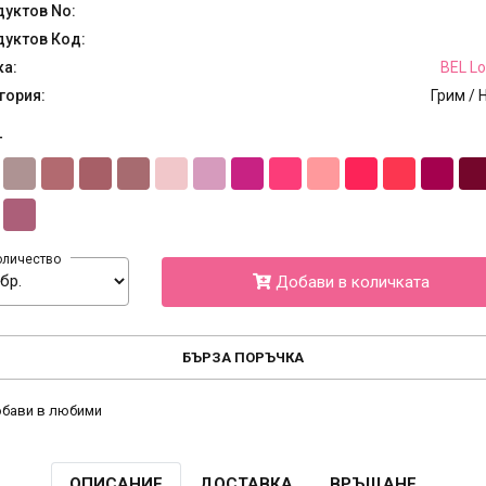
уктов No:
уктов Код:
ка:
BEL L
гория:
Грим / 
т
оличество
Добави в количката
БЪРЗА ПОРЪЧКА
бави в любими
ОПИСАНИЕ
ДОСТАВКА
ВРЪЩАНЕ