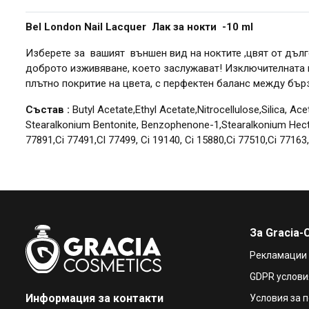
Bel London Nail Lacquer Лак за нокти -10 ml
Изберете за вашият външен вид на ноктите ,цвят от дълг
доброто изживяване, което заслужават! Изключителната ш
плътно покритие на цвета, с перфектен баланс между бър
Състав :
Butyl Acetate,Ethyl Acetate,Nitrocellulose,Silica, Ac
Stearalkonium Bentonite, Benzophenone-1,Stearalkonium Hectori
77891,Ci 77491,Cl 77499, Ci 19140, Ci 15880,Ci 77510,Ci 77163,
За Gracia-
Рекламации
GDPR услови
Информация за контакти
Условия за 