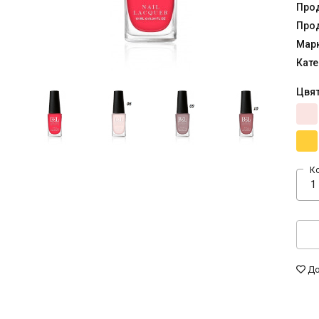
Прод
Прод
Мар
Кате
Цвя
К
До