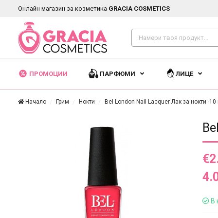
Онлайн магазин за козметика
GRACIA COSMETICS
ПРОМОЦИИ
ПАРФЮМИ
ЛИЦЕ
Начало
Грим
Нокти
Bel London Nail Lacquer Лак за нокти -10
Be
€2
4.
В 