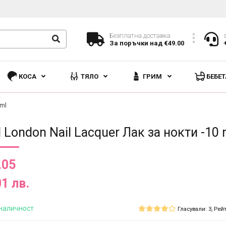
Безплатна доставка
За поръчки над €49.00
КОСА
ТЯЛО
ГРИМ
БЕБЕТ
 ml
l London Nail Lacquer Лак за нокти -10 
.05
01 лв.
наличност
Гласували: 3, Рейт