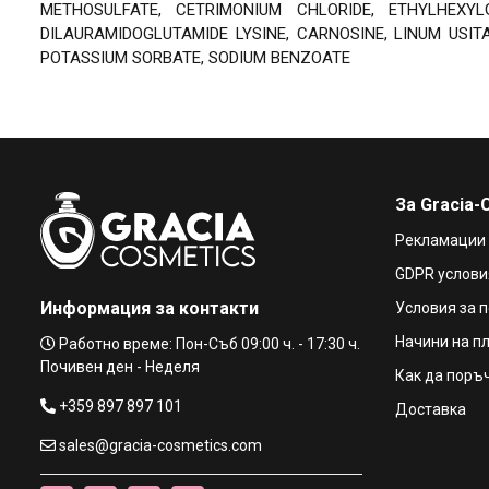
METHOSULFATE, CETRIMONIUM CHLORIDE, ETHYLHEXYL
DILAURAMIDOGLUTAMIDE LYSINE, CARNOSINE, LINUM USIT
POTASSIUM SORBATE, SODIUM BENZOATE
За Gracia-
Рекламации
GDPR услови
Информация за контакти
Условия за 
Начини на п
Работно време: Пон-Съб 09:00 ч. - 17:30 ч.
Почивен ден - Неделя
Как да поръ
+359 897 897 101
Доставка
sales@gracia-cosmetics.com