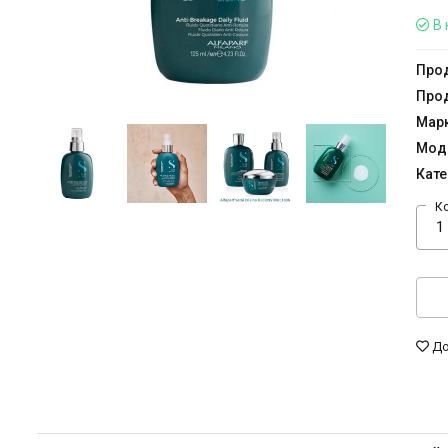
В 
Прод
Прод
Мар
Мод
Кате
К
До