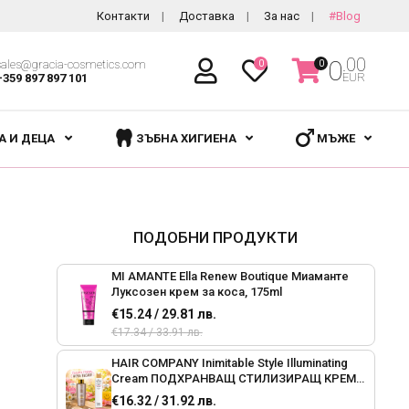
Контакти
Доставка
За нас
#Blog
.00
0
sales@gracia-cosmetics.com
0
0
EUR
+359 897 897 101
А И ДЕЦА
ЗЪБНА ХИГИЕНА
МЪЖЕ
ПОДОБНИ ПРОДУКТИ
MI AMANTE Ella Renew Boutique Миаманте
Луксозен крем за коса, 175ml
€15.24 / 29.81 лв.
€17.34 / 33.91 лв.
HAIR COMPANY Inimitable Style Illuminating
Cream ПОДХРАНВАЩ СТИЛИЗИРАЩ КРЕМ
ЗА БЛЕСТЯЩА КОСА, 250ml
€16.32 / 31.92 лв.