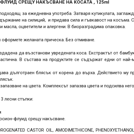
-ФЛУИД СРЕЩУ НАКЪСВАНЕ НА КОСАТА , 125ml
 подходящ за ежедневна употреба. Затваря кутикулата, заглаж
държание на силиций, и придава сила и гъвкавост на косъма. С
 масла, оцветители и алергени. В биоразградима опаковка.
и оформете желаната прическа. Без отмиване.
здадена да възстанови увредената коса. Екстрактът от бамбук
еластична. В състава на продуктите се съдържат едни от най
ридава дълготраен блясък от корена до върха. Действието му п
лясък.
а запазване на цвета. Комплексът запазва цвета и подсилва нег
 3 лесни стъпки:
ум
осион-флуид срещу накъсване.
DROGENATED CASTOR OIL, AMODIMETHICONE, PHENOXYETHANOL,