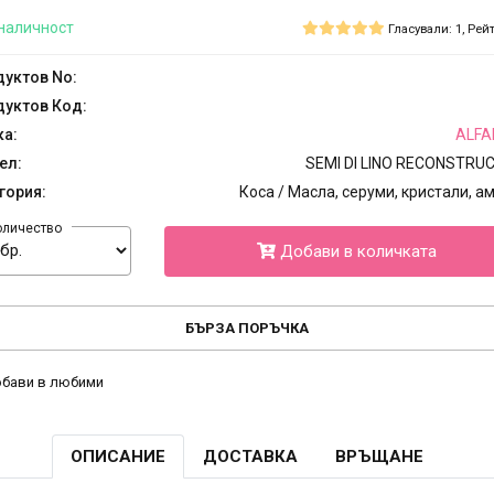
наличност
Гласували: 1, Рейт
уктов No:
уктов Код:
ка:
ALFA
ел:
SEMI DI LINO RECONSTRU
гория:
Коса / Масла, серуми, кристали, а
оличество
Добави в количката
БЪРЗА ПОРЪЧКА
бави в любими
ОПИСАНИЕ
ДОСТАВКА
ВРЪЩАНЕ