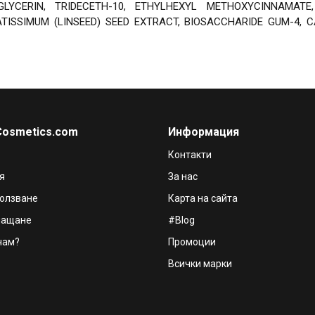
GLYCERIN, TRIDECETH-10, ETHYLHEXYL METHOXYCINNAMATE,
ATISSIMUM (LINSEED) SEED EXTRACT, BIOSACCHARIDE GUM-4,
Cosmetics.com
Информация
Контакти
я
За нас
ползване
Карта на сайта
лащане
#Blog
чам?
Промоции
Всички марки