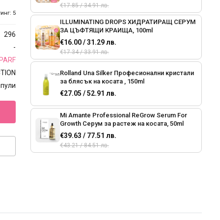
€17.85 / 34.91 лв.
инг: 5
ILLUMINATING DROPS ХИДРАТИРАЩ СЕРУМ
ЗА ЦЪФТЯЩИ КРАИЩА, 100ml
296
€16.00 / 31.29 лв.
-
€17.34 / 33.91 лв.
PARF
CTION
Rolland Una Silker Професионални кристали
за блясък на косата , 150ml
мпули
€27.05 / 52.91 лв.
Mi Amante Professional ReGrow Serum For
Growth Серум за растеж на косата, 50ml
€39.63 / 77.51 лв.
€43.21 / 84.51 лв.
Мi Amante Professional Elixir Елексир за
коса с подхранващи масла от
бадем,ленено семе и маслина, 100ml
€21.43 / 41.91 лв.
€23.47 / 45.90 лв.
Frizz Control Professional Hair
Кристали придаващи лекота и блясък на