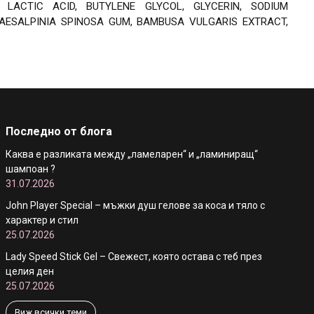
 LACTIC ACID, BUTYLENE GLYCOL, GLYCERIN, SODIUM
Alfaparf Semi di Lino Smooth Cream
ТЕРМОЗАЩИТЕН ЗАГЛАЖДАЩ КРЕМ , 125ml
 CAESALPINIA SPINOSA GUM, BAMBUSA VULGARIS EXTRACT,
€18.90 / 36.97 лв.
Последно от блога
Каква е разликата между „ламеларен“ и „ламиниращ“
шампоан ?
31.07.2026
John Player Special – мъжки душ гелове за коса и тяло с
характер и стил
25.07.2026
Lady Speed Stick Gel – Свежест, която остава с теб през
целия ден
25.07.2026
Виж всички теми