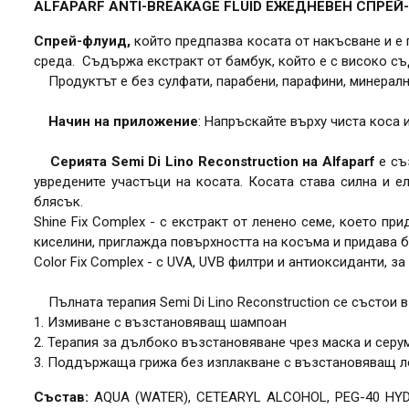
ALFAPARF ANTI-BREAKAGE FLUID ЕЖЕДНЕВЕН СПРЕЙ
Спрей-флуид,
който предпазва косата от накъсване и е
среда. Съдържа екстракт от бамбук, който е с високо съ
Продуктът е без сулфати, парабени, парафини, минерални
Начин на приложение
: Напръскайте върху чиста коса 
Серията Semi Di Lino Reconstruction на Alfaparf
е съ
увредените участъци на косата. Косата става силна и 
блясък.
Shine Fix Complex - с екстракт от ленено семе, което п
киселини, приглажда повърхността на косъма и придава б
Color Fix Complex - с UVA, UVB филтри и антиоксиданти, з
Пълната терапия Semi Di Lino Reconstruction се състои в
1. Измиване с възстановяващ шампоан
2. Терапия за дълбоко възстановяване чрез маска и сер
3. Поддържаща грижа без изплакване с възстановяващ л
Състав:
AQUA (WATER), CETEARYL ALCOHOL, PEG-40 HY